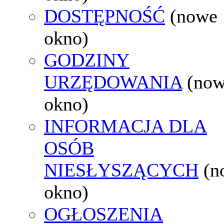
DOSTĘPNOŚĆ
(nowe
okno)
GODZINY
URZĘDOWANIA
(no
okno)
INFORMACJA DLA
OSÓB
NIESŁYSZĄCYCH
(n
okno)
OGŁOSZENIA