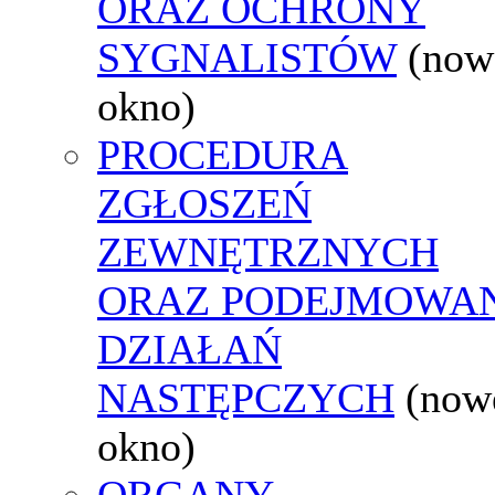
ORAZ OCHRONY
SYGNALISTÓW
(now
okno)
PROCEDURA
ZGŁOSZEŃ
ZEWNĘTRZNYCH
ORAZ PODEJMOWA
DZIAŁAŃ
NASTĘPCZYCH
(now
okno)
ORGANY