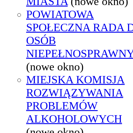
MIASTA
(nowe okno)
POWIATOWA
SPOŁECZNA RADA D
OSÓB
NIEPEŁNOSPRAWN
(nowe okno)
MIEJSKA KOMISJA
ROZWIĄZYWANIA
PROBLEMÓW
ALKOHOLOWYCH
(nowe okno)