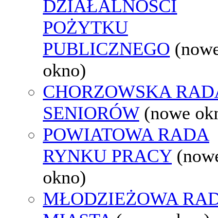
DZIAŁALNOŚCI
POŻYTKU
PUBLICZNEGO
(now
okno)
CHORZOWSKA RAD
SENIORÓW
(nowe ok
POWIATOWA RADA
RYNKU PRACY
(now
okno)
MŁODZIEŻOWA RA