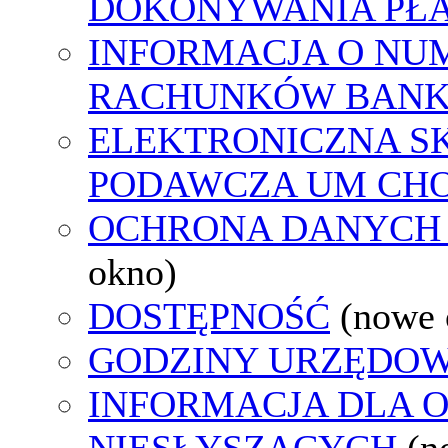
DOKONYWANIA PŁA
INFORMACJA O NU
RACHUNKÓW BAN
ELEKTRONICZNA S
PODAWCZA UM CH
OCHRONA DANYCH
okno)
DOSTĘPNOŚĆ
(nowe 
GODZINY URZĘDOW
INFORMACJA DLA 
NIESŁYSZĄCYCH
(n