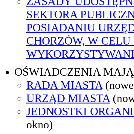
ZASADY UDOSTĘPN
SEKTORA PUBLICZ
POSIADANIU URZĘ
CHORZÓW, W CELU
WYKORZYSTYWAN
OŚWIADCZENIA MAJ
RADA MIASTA
(nowe
URZĄD MIASTA
(now
JEDNOSTKI ORGAN
okno)