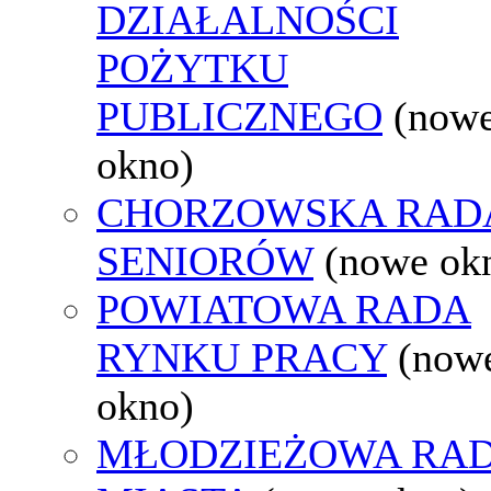
DZIAŁALNOŚCI
POŻYTKU
PUBLICZNEGO
(now
okno)
CHORZOWSKA RAD
SENIORÓW
(nowe ok
POWIATOWA RADA
RYNKU PRACY
(now
okno)
MŁODZIEŻOWA RA