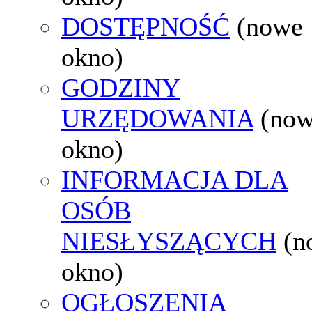
DOSTĘPNOŚĆ
(nowe
okno)
GODZINY
URZĘDOWANIA
(no
okno)
INFORMACJA DLA
OSÓB
NIESŁYSZĄCYCH
(n
okno)
OGŁOSZENIA