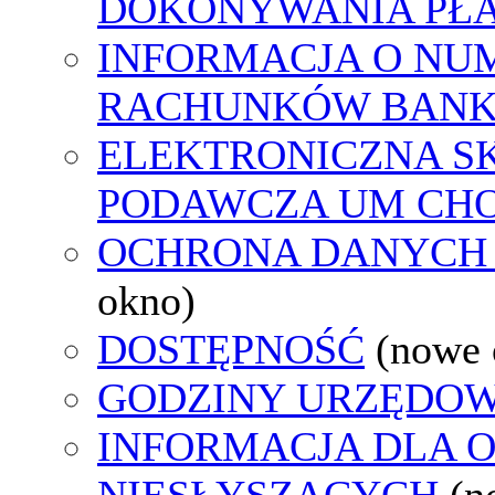
DOKONYWANIA PŁA
INFORMACJA O NU
RACHUNKÓW BAN
ELEKTRONICZNA S
PODAWCZA UM CH
OCHRONA DANYCH
okno)
DOSTĘPNOŚĆ
(nowe 
GODZINY URZĘDOW
INFORMACJA DLA 
NIESŁYSZĄCYCH
(n