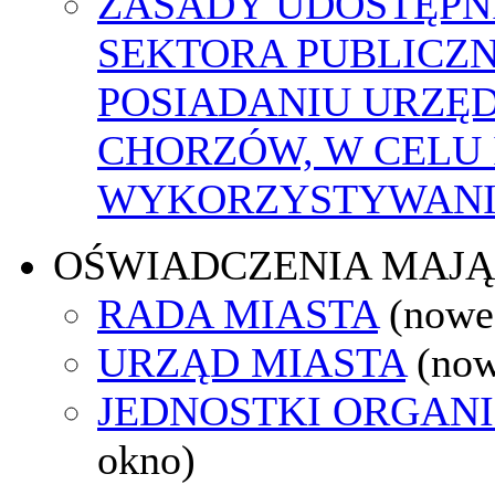
ZASADY UDOSTĘPN
SEKTORA PUBLICZ
POSIADANIU URZĘ
CHORZÓW, W CELU
WYKORZYSTYWAN
OŚWIADCZENIA MAJ
RADA MIASTA
(nowe
URZĄD MIASTA
(now
JEDNOSTKI ORGAN
okno)