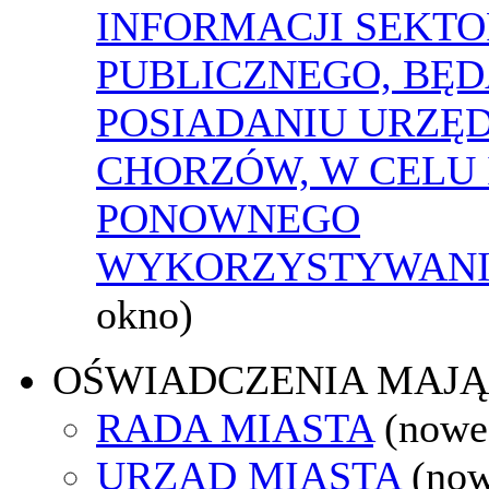
INFORMACJI SEKT
PUBLICZNEGO, BĘ
POSIADANIU URZĘ
CHORZÓW, W CELU 
PONOWNEGO
WYKORZYSTYWAN
okno)
OŚWIADCZENIA MAJ
RADA MIASTA
(nowe
URZĄD MIASTA
(now