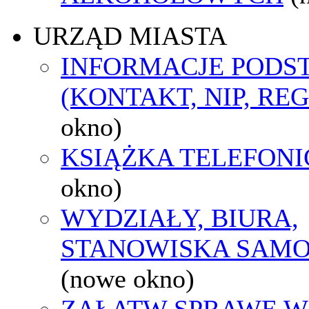
URZĄD MIASTA
INFORMACJE POD
(KONTAKT, NIP, RE
okno)
KSIĄŻKA TELEFON
okno)
WYDZIAŁY, BIURA,
STANOWISKA SAMO
(nowe okno)
ZAŁATW SPRAWĘ W