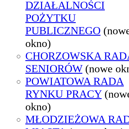
DZIAŁALNOŚCI
POŻYTKU
PUBLICZNEGO
(now
okno)
CHORZOWSKA RAD
SENIORÓW
(nowe ok
POWIATOWA RADA
RYNKU PRACY
(now
okno)
MŁODZIEŻOWA RA