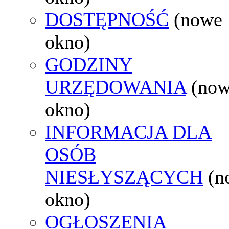
DOSTĘPNOŚĆ
(nowe
okno)
GODZINY
URZĘDOWANIA
(no
okno)
INFORMACJA DLA
OSÓB
NIESŁYSZĄCYCH
(n
okno)
OGŁOSZENIA