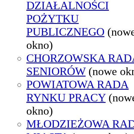
DZIAŁALNOŚCI
POŻYTKU
PUBLICZNEGO
(now
okno)
CHORZOWSKA RAD
SENIORÓW
(nowe ok
POWIATOWA RADA
RYNKU PRACY
(now
okno)
MŁODZIEŻOWA RA