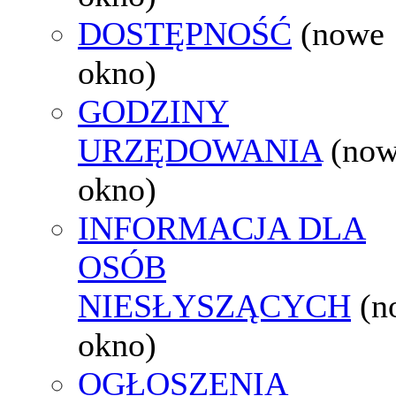
DOSTĘPNOŚĆ
(nowe
okno)
GODZINY
URZĘDOWANIA
(no
okno)
INFORMACJA DLA
OSÓB
NIESŁYSZĄCYCH
(n
okno)
OGŁOSZENIA