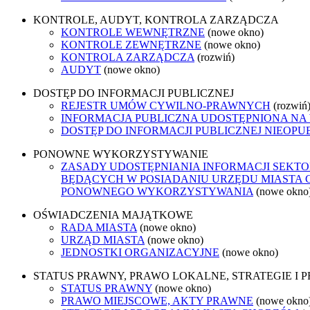
KONTROLE, AUDYT, KONTROLA ZARZĄDCZA
KONTROLE WEWNĘTRZNE
(nowe okno)
KONTROLE ZEWNĘTRZNE
(nowe okno)
KONTROLA ZARZĄDCZA
(rozwiń)
AUDYT
(nowe okno)
DOSTĘP DO INFORMACJI PUBLICZNEJ
REJESTR UMÓW CYWILNO-PRAWNYCH
(rozwiń
INFORMACJA PUBLICZNA UDOSTĘPNIONA NA
DOSTĘP DO INFORMACJI PUBLICZNEJ NIEOPU
PONOWNE WYKORZYSTYWANIE
ZASADY UDOSTĘPNIANIA INFORMACJI SEKTO
BĘDĄCYCH W POSIADANIU URZĘDU MIASTA 
PONOWNEGO WYKORZYSTYWANIA
(nowe okno
OŚWIADCZENIA MAJĄTKOWE
RADA MIASTA
(nowe okno)
URZĄD MIASTA
(nowe okno)
JEDNOSTKI ORGANIZACYJNE
(nowe okno)
STATUS PRAWNY, PRAWO LOKALNE, STRATEGIE I
STATUS PRAWNY
(nowe okno)
PRAWO MIEJSCOWE, AKTY PRAWNE
(nowe okno