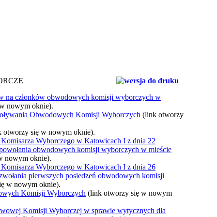
ORCZE
ów na członków obwodowych komisji wyborczych w
ę w nowym oknie).
owoływania Obwodowych Komisji Wyborczych
(link otworzy
nk otworzy się w nowym oknie).
 Komisarza Wyborczego w Katowicach I z dnia 22
e powołania obwodowych komisji wyborczych w mieście
 w nowym oknie).
 Komisarza Wyborczego w Katowicach I z dnia 26
e zwołania pierwszych posiedzeń obwodowych komisji
się w nowym oknie).
wych Komisji Wyborczych
(link otworzy się w nowym
wowej Komisji Wyborczej w sprawie wytycznych dla