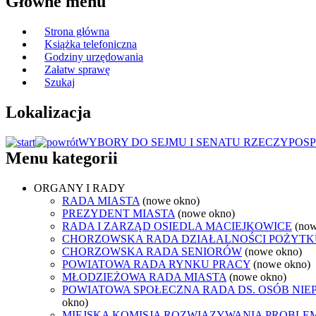
Główne menu
Strona główna
Książka telefoniczna
Godziny urzędowania
Załatw sprawę
Szukaj
Lokalizacja
WYBORY DO SEJMU I SENATU RZECZYPOSP
Menu kategorii
ORGANY I RADY
RADA MIASTA
(nowe okno)
PREZYDENT MIASTA
(nowe okno)
RADA I ZARZĄD OSIEDLA MACIEJKOWICE
(now
CHORZOWSKA RADA DZIAŁALNOŚCI POŻYTK
CHORZOWSKA RADA SENIORÓW
(nowe okno)
POWIATOWA RADA RYNKU PRACY
(nowe okno)
MŁODZIEŻOWA RADA MIASTA
(nowe okno)
POWIATOWA SPOŁECZNA RADA DS. OSÓB NI
okno)
MIEJSKA KOMISJA ROZWIĄZYWANIA PROB