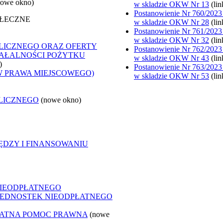
nowe okno)
w skladzie OKW Nr 13
(li
Postanowienie Nr 760/2023
OŁECZNE
w skladzie OKW Nr 28
(li
Postanowienie Nr 761/2023
w skladzie OKW Nr 32
(li
LICZNEGO ORAZ OFERTY
Postanowienie Nr 762/2023
ZIAŁALNOŚCI POŻYTKU
w skladzie OKW Nr 43
(li
)
Postanowienie Nr 763/2023
W PRAWA MIEJSCOWEGO)
w skladzie OKW Nr 53
(li
LICZNEGO
(nowe okno)
ĘDZY I FINANSOWANIU
NIEODPŁATNEGO
 JEDNOSTEK NIEODPŁATNEGO
ŁATNA POMOC PRAWNA
(nowe