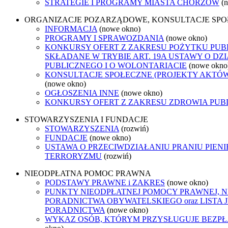
STRATEGIE I PROGRAMY MIASTA CHORZÓW
(
ORGANIZACJE POZARZĄDOWE, KONSULTACJE SP
INFORMACJA
(nowe okno)
PROGRAMY I SPRAWOZDANIA
(nowe okno)
KONKURSY OFERT Z ZAKRESU POŻYTKU PUB
SKŁADANE W TRYBIE ART. 19A USTAWY O D
PUBLICZNEGO I O WOLONTARIACIE
(nowe okno
KONSULTACJE SPOŁECZNE (PROJEKTY AKTÓ
(nowe okno)
OGŁOSZENIA INNE
(nowe okno)
KONKURSY OFERT Z ZAKRESU ZDROWIA PUB
STOWARZYSZENIA I FUNDACJE
STOWARZYSZENIA
(rozwiń)
FUNDACJE
(nowe okno)
USTAWA O PRZECIWDZIAŁANIU PRANIU PIENI
TERRORYZMU
(rozwiń)
NIEODPŁATNA POMOC PRAWNA
PODSTAWY PRAWNE i ZAKRES
(nowe okno)
PUNKTY NIEODPŁATNEJ POMOCY PRAWNEJ, 
PORADNICTWA OBYWATELSKIEGO oraz LISTA
PORADNICTWA
(nowe okno)
WYKAZ OSÓB, KTÓRYM PRZYSŁUGUJE BEZP