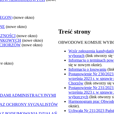
REGON)
(nowe okno)
NE
(nowe okno)
Treść strony
ATNOŚCI
(nowe okno)
ANKOWYCH
(nowe okno)
OBWODOWE KOMISJE WYB
 CHORZÓW
(nowe okno)
Wzór zgłoszenia kandydat
wyborach
(link otworzy si
Informacja o terminach p
we okno)
się w nowym oknie).
Informacja o losowaniu
(li
Postanowienie Nr 230/2023
września 2023 r. w sprawi
Chorzów
(link otworzy się
Postanowienie Nr 231/2023
września 2023 r. w sprawi
DAMI ADMINISTRACYJNYMI
wyborczych
(link otworzy 
Harmonogram prac Obwodo
AZ OCHRONY SYGNALISTÓW
oknie).
Uchwała Nr 211/2023 Państ
Z PODEJMOWANIA DZIAŁAŃ