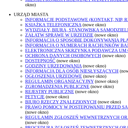
okno)
URZĄD MIASTA
INFORMACJE PODSTAWOWE (KONTAKT, NIP, 
KSIĄŻKA TELEFONICZNA
(nowe okno)
WYDZIAŁY, BIURA, STANOWISKA SAMODZIEL
ZAŁATW SPRAWĘ W URZĘDZIE
(nowe okno)
INFORMACJA O SPOSOBIE DOKONYWANIA PŁ
INFORMACJA O NUMERACH RACHUNKÓW B
ELEKTRONICZNA SKRZYNKA PODAWCZA UM
OCHRONA DANYCH OSOBOWYCH
(nowe okno)
DOSTĘPNOŚĆ
(nowe okno)
GODZINY URZĘDOWANIA
(nowe okno)
INFORMACJA DLA OSÓB NIESŁYSZĄCYCH
(no
OGŁOSZENIA URZĘDOWE
(nowe okno)
REGULAMIN ORGANIZACYJNY
(nowe okno)
ZGROMADZENIA PUBLICZNE
(nowe okno)
REJESTRY PUBLICZNE
(nowe okno)
PETYCJE
(nowe okno)
BIURO RZECZY ZNALEZIONYCH
(nowe okno)
PRAWO POMOCY W POSTĘPOWANIU PRZED SĄ
(nowe okno)
REGULAMIN ZGŁOSZEŃ WEWNĘTRZNYCH OR
(nowe okno)
PROCEDURA ZGŁOSZEŃ ZEWNĘTRZNYCH ORA