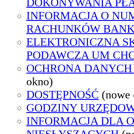
DOKONYWANIA PŁA
INFORMACJA O NU
RACHUNKÓW BAN
ELEKTRONICZNA S
PODAWCZA UM CH
OCHRONA DANYCH
okno)
DOSTĘPNOŚĆ
(nowe 
GODZINY URZĘDOW
INFORMACJA DLA 
NIESŁYSZĄCYCH
(n