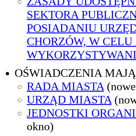
ZASADY UDOSTĘPN
SEKTORA PUBLICZ
POSIADANIU URZĘ
CHORZÓW, W CELU
WYKORZYSTYWAN
OŚWIADCZENIA MAJ
RADA MIASTA
(nowe
URZĄD MIASTA
(now
JEDNOSTKI ORGAN
okno)