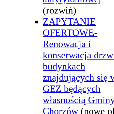
(rozwiń)
ZAPYTANIE
OFERTOWE-
Renowacja i
konserwacja drzw
budynkach
znajdujących się 
GEZ będących
własnością Gmin
Chorzów
(nowe o