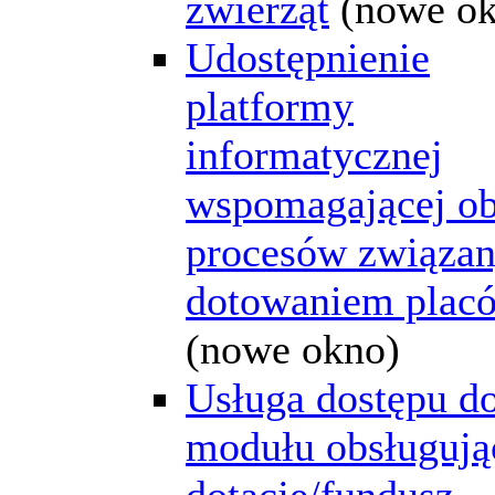
zwierząt
(nowe o
Udostępnienie
platformy
informatycznej
wspomagającej ob
procesów związan
dotowaniem plac
(nowe okno)
Usługa dostępu d
modułu obsługują
dotacje/fundusz