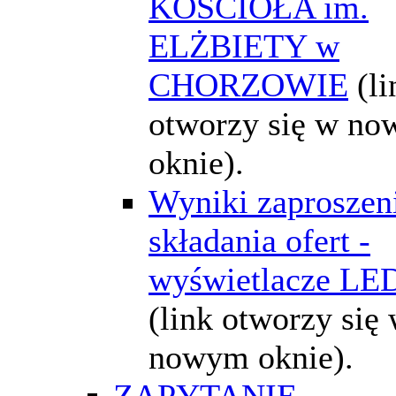
KOŚCIOŁA im.
ELŻBIETY w
CHORZOWIE
(li
otworzy się w n
oknie).
Wyniki zaproszen
składania ofert -
wyświetlacze LE
(link otworzy się
nowym oknie).
ZAPYTANIE