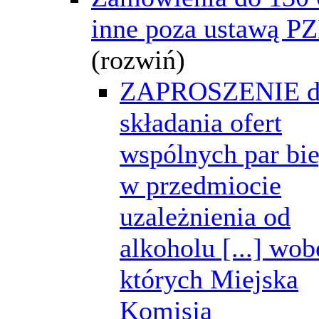
inne poza ustawą P
(rozwiń)
ZAPROSZENIE d
składania ofert
wspólnych par bi
w przedmiocie
uzależnienia od
alkoholu [...] wob
których Miejska
Komisja