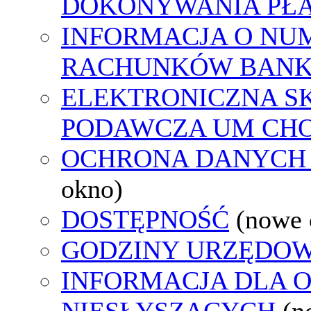
DOKONYWANIA PŁA
INFORMACJA O NU
RACHUNKÓW BAN
ELEKTRONICZNA S
PODAWCZA UM CH
OCHRONA DANYCH
okno)
DOSTĘPNOŚĆ
(nowe 
GODZINY URZĘDOW
INFORMACJA DLA 
NIESŁYSZĄCYCH
(n