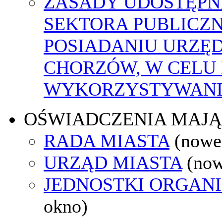
ZASADY UDOSTĘPN
SEKTORA PUBLICZ
POSIADANIU URZĘ
CHORZÓW, W CELU
WYKORZYSTYWAN
OŚWIADCZENIA MAJ
RADA MIASTA
(nowe
URZĄD MIASTA
(now
JEDNOSTKI ORGAN
okno)