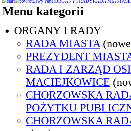
Lewy Panel
ORGANY I RADY
RADA MIASTA
SE
Menu kategorii
ORGANY I RADY
RADA MIASTA
(nowe
PREZYDENT MIAST
RADA I ZARZĄD OS
MACIEJKOWICE
(no
CHORZOWSKA RADA
POŻYTKU PUBLICZ
CHORZOWSKA RAD