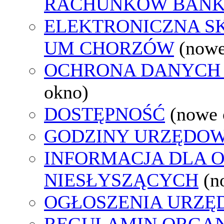
RACHUNKÓW BAN
ELEKTRONICZNA S
UM CHORZÓW
(nowe
OCHRONA DANYCH
okno)
DOSTĘPNOŚĆ
(nowe 
GODZINY URZĘDOW
INFORMACJA DLA 
NIESŁYSZĄCYCH
(n
OGŁOSZENIA URZ
REGULAMIN ORGAN