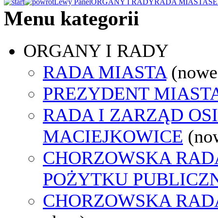
Lewy Panel
ORGANY I RADY
RADA MIASTA
SE
Menu kategorii
ORGANY I RADY
RADA MIASTA
(nowe
PREZYDENT MIAST
RADA I ZARZĄD OS
MACIEJKOWICE
(no
CHORZOWSKA RADA
POŻYTKU PUBLICZ
CHORZOWSKA RAD