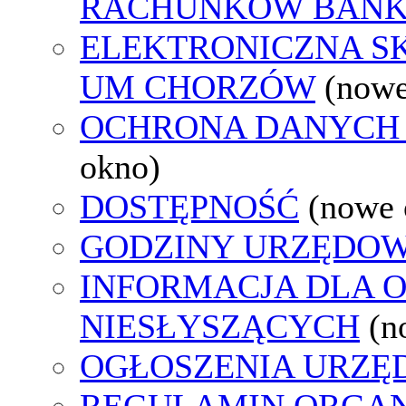
RACHUNKÓW BAN
ELEKTRONICZNA S
UM CHORZÓW
(nowe
OCHRONA DANYCH
okno)
DOSTĘPNOŚĆ
(nowe 
GODZINY URZĘDOW
INFORMACJA DLA 
NIESŁYSZĄCYCH
(n
OGŁOSZENIA URZ
REGULAMIN ORGAN