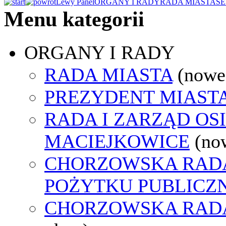
Lewy Panel
ORGANY I RADY
RADA MIASTA
SE
Menu kategorii
ORGANY I RADY
RADA MIASTA
(nowe
PREZYDENT MIAST
RADA I ZARZĄD OS
MACIEJKOWICE
(no
CHORZOWSKA RADA
POŻYTKU PUBLICZ
CHORZOWSKA RAD