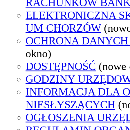
RACHUNKÓW BAN
ELEKTRONICZNA S
UM CHORZÓW
(nowe
OCHRONA DANYCH
okno)
DOSTĘPNOŚĆ
(nowe 
GODZINY URZĘDOW
INFORMACJA DLA 
NIESŁYSZĄCYCH
(n
OGŁOSZENIA URZ
REGULAMIN ORGAN