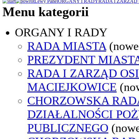
Lewy Panel
ORGANY I RADY
RADA I ZARZĄD
Menu kategorii
ORGANY I RADY
RADA MIASTA
(nowe
PREZYDENT MIAST
RADA I ZARZĄD OS
MACIEJKOWICE
(no
CHORZOWSKA RAD
DZIAŁALNOŚCI PO
PUBLICZNEGO
(nowe