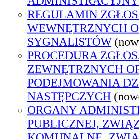
ADMINISTRACYJNY
REGULAMIN ZGŁOS
WEWNĘTRZNYCH O
SYGNALISTÓW
(now
PROCEDURA ZGŁOS
ZEWNĘTRZNYCH O
PODEJMOWANIA DZ
NASTĘPCZYCH
(now
ORGANY ADMINIST
PUBLICZNEJ, ZWIĄ
KOMUNALNE, ZWIĄ