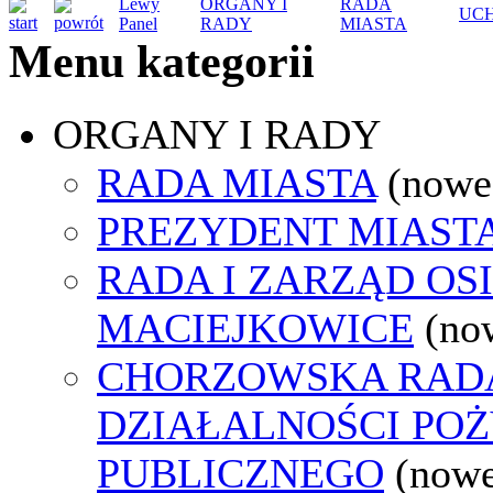
Lewy
ORGANY I
RADA
UC
Panel
RADY
MIASTA
Menu kategorii
ORGANY I RADY
RADA MIASTA
(nowe
PREZYDENT MIAST
RADA I ZARZĄD OS
MACIEJKOWICE
(no
CHORZOWSKA RAD
DZIAŁALNOŚCI PO
PUBLICZNEGO
(nowe