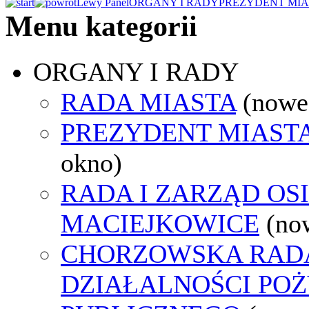
Lewy Panel
ORGANY I RADY
PREZYDENT MIA
Menu kategorii
ORGANY I RADY
RADA MIASTA
(nowe
PREZYDENT MIAST
okno)
RADA I ZARZĄD OS
MACIEJKOWICE
(no
CHORZOWSKA RAD
DZIAŁALNOŚCI PO