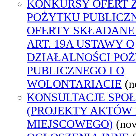
KONKURSY OFERT 
POŻYTKU PUBLICZ
OFERTY SKŁADANE
ART. 19A USTAWY O
DZIAŁALNOŚCI PO
PUBLICZNEGO I O
WOLONTARIACIE
(n
KONSULTACJE SPO
(PROJEKTY AKTÓW
MIEJSCOWEGO)
(no