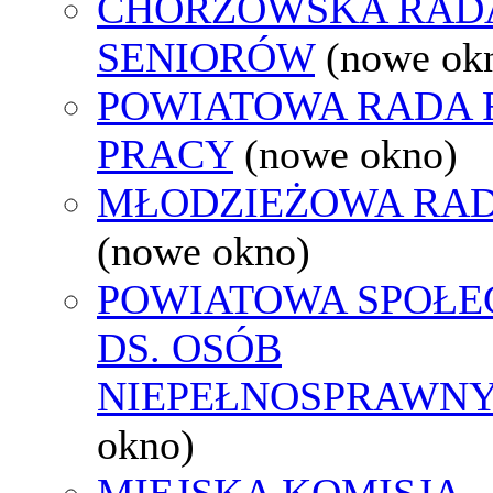
CHORZOWSKA RAD
SENIORÓW
(nowe ok
POWIATOWA RADA
PRACY
(nowe okno)
MŁODZIEŻOWA RAD
(nowe okno)
POWIATOWA SPOŁE
DS. OSÓB
NIEPEŁNOSPRAWN
okno)
MIEJSKA KOMISJA