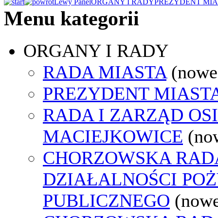
Lewy Panel
ORGANY I RADY
PREZYDENT MIA
Menu kategorii
ORGANY I RADY
RADA MIASTA
(nowe
PREZYDENT MIAST
RADA I ZARZĄD OS
MACIEJKOWICE
(no
CHORZOWSKA RAD
DZIAŁALNOŚCI PO
PUBLICZNEGO
(nowe