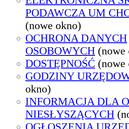
PODAWCZA UM CH
(nowe okno)
OCHRONA DANYCH
OSOBOWYCH
(nowe 
DOSTĘPNOŚĆ
(nowe 
GODZINY URZĘDOW
okno)
INFORMACJA DLA 
NIESŁYSZĄCYCH
(n
OGŁOSZENIA URZ