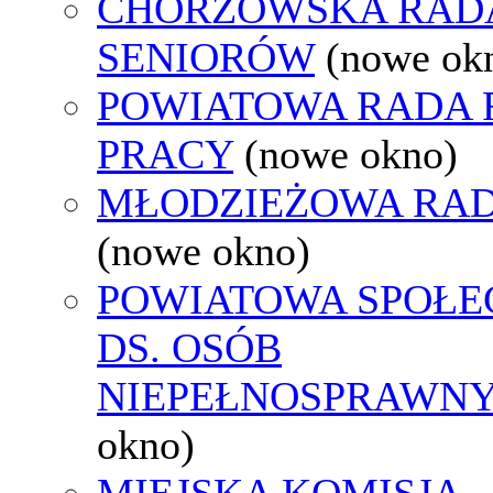
CHORZOWSKA RAD
SENIORÓW
(nowe ok
POWIATOWA RADA
PRACY
(nowe okno)
MŁODZIEŻOWA RAD
(nowe okno)
POWIATOWA SPOŁE
DS. OSÓB
NIEPEŁNOSPRAWN
okno)
MIEJSKA KOMISJA