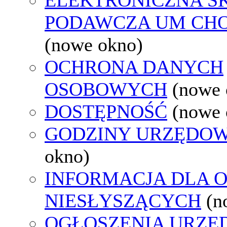
PODAWCZA UM CH
(nowe okno)
OCHRONA DANYCH
OSOBOWYCH
(nowe 
DOSTĘPNOŚĆ
(nowe 
GODZINY URZĘDOW
okno)
INFORMACJA DLA 
NIESŁYSZĄCYCH
(n
OGŁOSZENIA URZ