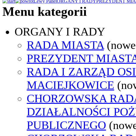
Lewy Panel
ORGANY I RADY
PREZYDENT MIA
Menu kategorii
ORGANY I RADY
RADA MIASTA
(nowe
PREZYDENT MIAST
RADA I ZARZĄD OS
MACIEJKOWICE
(no
CHORZOWSKA RAD
DZIAŁALNOŚCI PO
PUBLICZNEGO
(nowe