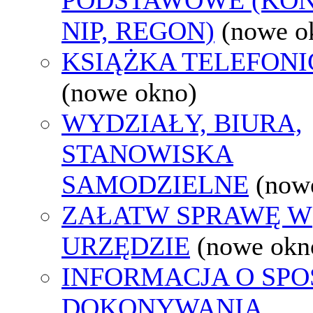
NIP, REGON)
(nowe o
KSIĄŻKA TELEFON
(nowe okno)
WYDZIAŁY, BIURA,
STANOWISKA
SAMODZIELNE
(now
ZAŁATW SPRAWĘ W
URZĘDZIE
(nowe okn
INFORMACJA O SPO
DOKONYWANIA