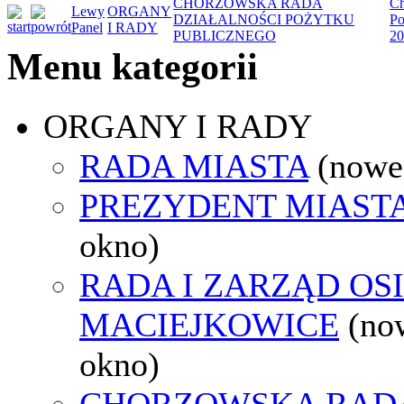
CHORZOWSKA RADA
Ch
Lewy
ORGANY
DZIAŁALNOŚCI POŻYTKU
Po
Panel
I RADY
PUBLICZNEGO
20
Menu kategorii
ORGANY I RADY
RADA MIASTA
(nowe
PREZYDENT MIAST
okno)
RADA I ZARZĄD OS
MACIEJKOWICE
(no
okno)
CHORZOWSKA RAD