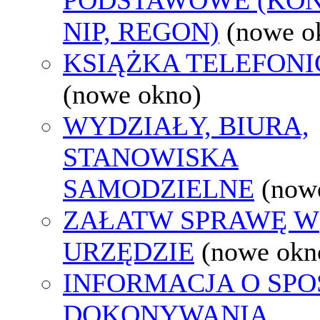
NIP, REGON)
(nowe o
KSIĄŻKA TELEFON
(nowe okno)
WYDZIAŁY, BIURA,
STANOWISKA
SAMODZIELNE
(now
ZAŁATW SPRAWĘ W
URZĘDZIE
(nowe okn
INFORMACJA O SPO
DOKONYWANIA