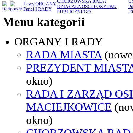
CHORZOWSKA RADA
Ch
Lewy
ORGANY
DZIAŁALNOŚCI POŻYTKU
Po
Panel
I RADY
PUBLICZNEGO
20
Menu kategorii
ORGANY I RADY
RADA MIASTA
(nowe
PREZYDENT MIAST
okno)
RADA I ZARZĄD OS
MACIEJKOWICE
(no
okno)
CHORZOWSKA RAD