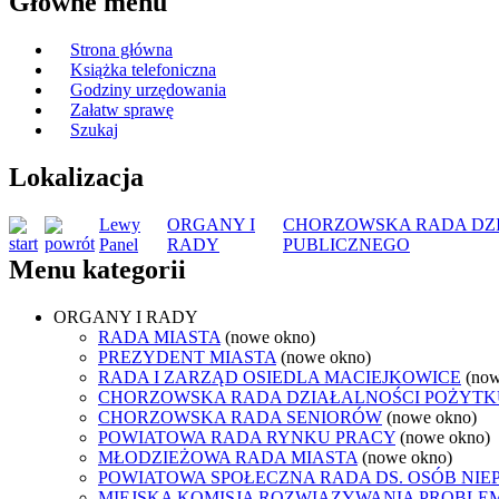
Główne menu
Strona główna
Książka telefoniczna
Godziny urzędowania
Załatw sprawę
Szukaj
Lokalizacja
Lewy
ORGANY I
CHORZOWSKA RADA DZ
Panel
RADY
PUBLICZNEGO
Menu kategorii
ORGANY I RADY
RADA MIASTA
(nowe okno)
PREZYDENT MIASTA
(nowe okno)
RADA I ZARZĄD OSIEDLA MACIEJKOWICE
(now
CHORZOWSKA RADA DZIAŁALNOŚCI POŻYTK
CHORZOWSKA RADA SENIORÓW
(nowe okno)
POWIATOWA RADA RYNKU PRACY
(nowe okno)
MŁODZIEŻOWA RADA MIASTA
(nowe okno)
POWIATOWA SPOŁECZNA RADA DS. OSÓB NI
MIEJSKA KOMISJA ROZWIĄZYWANIA PROB