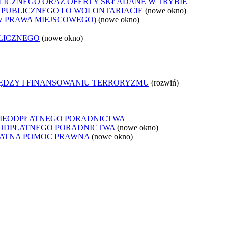
LICZNEGO ORAZ OFERTY SKŁADANE W TRYBIE
 PUBLICZNEGO I O WOLONTARIACIE
(nowe okno)
W PRAWA MIEJSCOWEGO)
(nowe okno)
LICZNEGO
(nowe okno)
IĘDZY I FINANSOWANIU TERRORYZMU
(rozwiń)
NIEODPŁATNEGO PORADNICTWA
IEODPŁATNEGO PORADNICTWA
(nowe okno)
ŁATNA POMOC PRAWNA
(nowe okno)