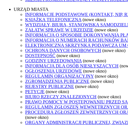
URZĄD MIASTA
INFORMACJE PODSTAWOWE (KONTAKT, NIP, 
KSIĄŻKA TELEFONICZNA
(nowe okno)
WYDZIAŁY, BIURA, STANOWISKA SAMODZIEL
ZAŁATW SPRAWĘ W URZĘDZIE
(nowe okno)
INFORMACJA O SPOSOBIE DOKONYWANIA PŁ
INFORMACJA O NUMERACH RACHUNKÓW B
ELEKTRONICZNA SKRZYNKA PODAWCZA UM
OCHRONA DANYCH OSOBOWYCH
(nowe okno)
DOSTĘPNOŚĆ
(nowe okno)
GODZINY URZĘDOWANIA
(nowe okno)
INFORMACJA DLA OSÓB NIESŁYSZĄCYCH
(no
OGŁOSZENIA URZĘDOWE
(nowe okno)
REGULAMIN ORGANIZACYJNY
(nowe okno)
ZGROMADZENIA PUBLICZNE
(nowe okno)
REJESTRY PUBLICZNE
(nowe okno)
PETYCJE
(nowe okno)
BIURO RZECZY ZNALEZIONYCH
(nowe okno)
PRAWO POMOCY W POSTĘPOWANIU PRZED SĄ
REGULAMIN ZGŁOSZEŃ WEWNĘTRZNYCH OR
PROCEDURA ZGŁOSZEŃ ZEWNĘTRZNYCH ORA
(nowe okno)
ORGANY ADMINISTRACJI PUBLICZNEJ, ZWIĄ