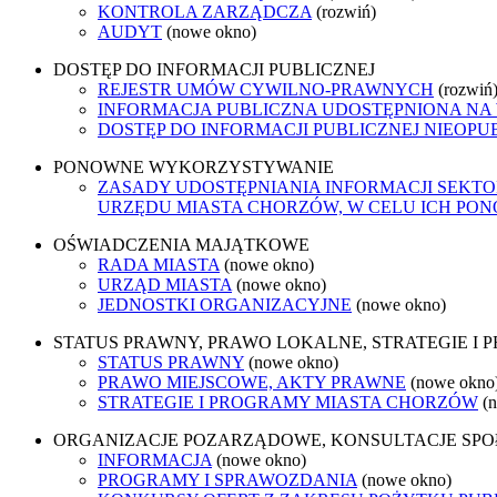
KONTROLA ZARZĄDCZA
(rozwiń)
AUDYT
(nowe okno)
DOSTĘP DO INFORMACJI PUBLICZNEJ
REJESTR UMÓW CYWILNO-PRAWNYCH
(rozwiń
INFORMACJA PUBLICZNA UDOSTĘPNIONA NA
DOSTĘP DO INFORMACJI PUBLICZNEJ NIEOPU
PONOWNE WYKORZYSTYWANIE
ZASADY UDOSTĘPNIANIA INFORMACJI SEKT
URZĘDU MIASTA CHORZÓW, W CELU ICH P
OŚWIADCZENIA MAJĄTKOWE
RADA MIASTA
(nowe okno)
URZĄD MIASTA
(nowe okno)
JEDNOSTKI ORGANIZACYJNE
(nowe okno)
STATUS PRAWNY, PRAWO LOKALNE, STRATEGIE I
STATUS PRAWNY
(nowe okno)
PRAWO MIEJSCOWE, AKTY PRAWNE
(nowe okno
STRATEGIE I PROGRAMY MIASTA CHORZÓW
(
ORGANIZACJE POZARZĄDOWE, KONSULTACJE SP
INFORMACJA
(nowe okno)
PROGRAMY I SPRAWOZDANIA
(nowe okno)