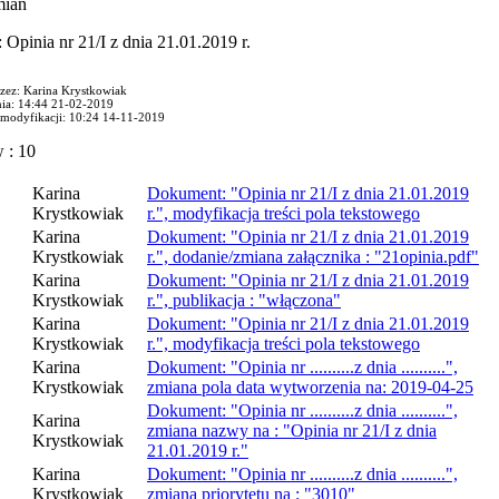
mian
Opinia nr 21/I z dnia 21.01.2019 r.
zez: Karina Krystkowiak
nia: 14:44 21-02-2019
j modyfikacji: 10:24 14-11-2019
 : 10
Karina
Dokument: "Opinia nr 21/I z dnia 21.01.2019
Krystkowiak
r.", modyfikacja treści pola tekstowego
Karina
Dokument: "Opinia nr 21/I z dnia 21.01.2019
Krystkowiak
r.", dodanie/zmiana załącznika : "21opinia.pdf"
Karina
Dokument: "Opinia nr 21/I z dnia 21.01.2019
Krystkowiak
r.", publikacja : "włączona"
Karina
Dokument: "Opinia nr 21/I z dnia 21.01.2019
Krystkowiak
r.", modyfikacja treści pola tekstowego
Karina
Dokument: "Opinia nr ..........z dnia ..........",
Krystkowiak
zmiana pola data wytworzenia na: 2019-04-25
Dokument: "Opinia nr ..........z dnia ..........",
Karina
zmiana nazwy na : "Opinia nr 21/I z dnia
Krystkowiak
21.01.2019 r."
Karina
Dokument: "Opinia nr ..........z dnia ..........",
Krystkowiak
zmiana priorytetu na : "3010"