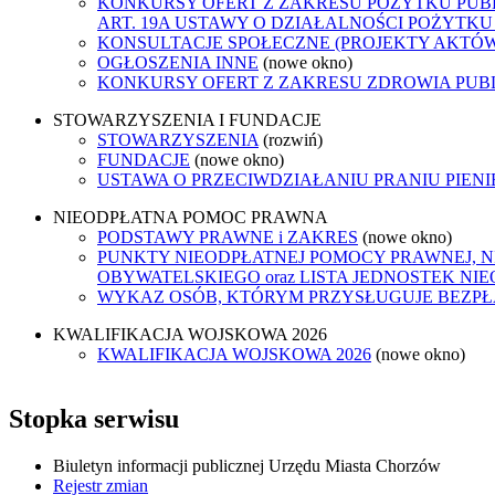
KONKURSY OFERT Z ZAKRESU POŻYTKU PUB
ART. 19A USTAWY O DZIAŁALNOŚCI POŻYTKU
KONSULTACJE SPOŁECZNE (PROJEKTY AKTÓ
OGŁOSZENIA INNE
(nowe okno)
KONKURSY OFERT Z ZAKRESU ZDROWIA PUB
STOWARZYSZENIA I FUNDACJE
STOWARZYSZENIA
(rozwiń)
FUNDACJE
(nowe okno)
USTAWA O PRZECIWDZIAŁANIU PRANIU PIEN
NIEODPŁATNA POMOC PRAWNA
PODSTAWY PRAWNE i ZAKRES
(nowe okno)
PUNKTY NIEODPŁATNEJ POMOCY PRAWNEJ, 
OBYWATELSKIEGO oraz LISTA JEDNOSTEK N
WYKAZ OSÓB, KTÓRYM PRZYSŁUGUJE BEZP
KWALIFIKACJA WOJSKOWA 2026
KWALIFIKACJA WOJSKOWA 2026
(nowe okno)
Stopka serwisu
Biuletyn informacji publicznej Urzędu Miasta Chorzów
Rejestr zmian