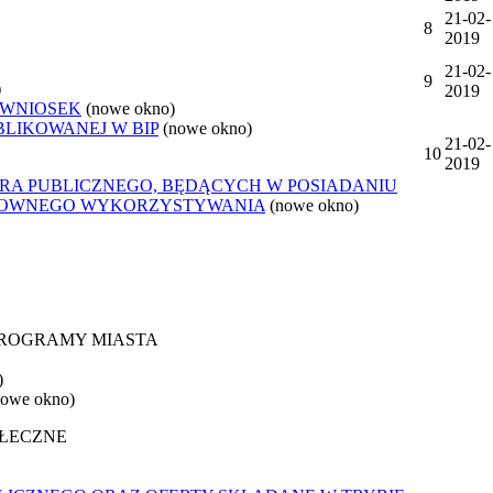
21-02-
8
2019
21-02-
9
)
2019
 WNIOSEK
(nowe okno)
BLIKOWANEJ W BIP
(nowe okno)
21-02-
10
2019
ORA PUBLICZNEGO, BĘDĄCYCH W POSIADANIU
ONOWNEGO WYKORZYSTYWANIA
(nowe okno)
 PROGRAMY MIASTA
)
nowe okno)
OŁECZNE