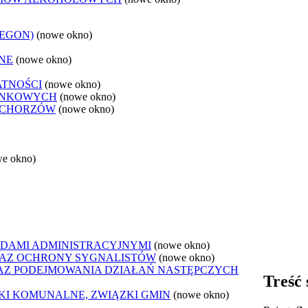
REGON)
(nowe okno)
NE
(nowe okno)
ATNOŚCI
(nowe okno)
ANKOWYCH
(nowe okno)
 CHORZÓW
(nowe okno)
we okno)
DAMI ADMINISTRACYJNYMI
(nowe okno)
AZ OCHRONY SYGNALISTÓW
(nowe okno)
Z PODEJMOWANIA DZIAŁAŃ NASTĘPCZYCH
Treść 
ZKI KOMUNALNE, ZWIĄZKI GMIN
(nowe okno)