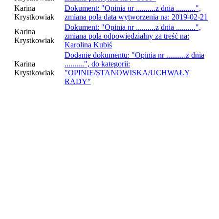
Karina
Dokument: "Opinia nr ..........z dnia ..........",
Krystkowiak
zmiana pola data wytworzenia na: 2019-02-21
Dokument: "Opinia nr ..........z dnia ..........",
Karina
zmiana pola odpowiedzialny za treść na:
Krystkowiak
Karolina Kubiś
Dodanie dokumentu: "Opinia nr ..........z dnia
Karina
..........", do kategorii:
Krystkowiak
"OPINIE/STANOWISKA/UCHWAŁY
RADY"