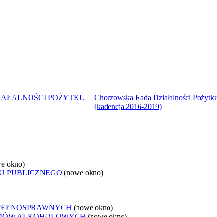
IAŁALNOŚCI POŻYTKU
Chorzowska Rada Działalności Pożytku
(kadencja 2016-2019)
e okno)
U PUBLICZNEGO
(nowe okno)
EPEŁNOSPRAWNYCH
(nowe okno)
LEMÓW ALKOHOLOWYCH
(nowe okno)