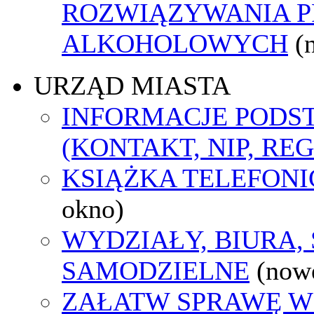
ROZWIĄZYWANIA 
ALKOHOLOWYCH
(
URZĄD MIASTA
INFORMACJE POD
(KONTAKT, NIP, RE
KSIĄŻKA TELEFON
okno)
WYDZIAŁY, BIURA,
SAMODZIELNE
(now
ZAŁATW SPRAWĘ W