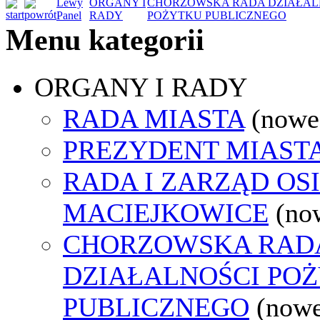
Lewy
ORGANY I
CHORZOWSKA RADA DZIAŁAL
Panel
RADY
POŻYTKU PUBLICZNEGO
Menu kategorii
ORGANY I RADY
RADA MIASTA
(nowe
PREZYDENT MIAST
RADA I ZARZĄD OS
MACIEJKOWICE
(no
CHORZOWSKA RAD
DZIAŁALNOŚCI PO
PUBLICZNEGO
(nowe