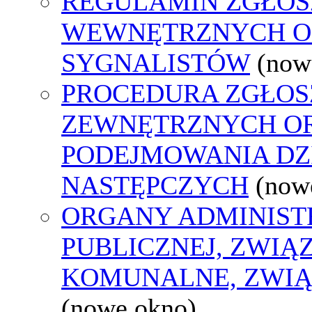
REGULAMIN ZGŁOS
WEWNĘTRZNYCH O
SYGNALISTÓW
(now
PROCEDURA ZGŁOS
ZEWNĘTRZNYCH O
PODEJMOWANIA DZ
NASTĘPCZYCH
(now
ORGANY ADMINIST
PUBLICZNEJ, ZWIĄ
KOMUNALNE, ZWIĄ
(nowe okno)