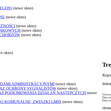
REGON)
(nowe okno)
NE
(nowe okno)
ATNOŚCI
(nowe okno)
ANKOWYCH
(nowe okno)
 CHORZÓW
(nowe okno)
we okno)
Tre
Rejes
doku
DAMI ADMINISTRACYJNYMI
(nowe okno)
AZ OCHRONY SYGNALISTÓW
(nowe okno)
Z PODEJMOWANIA DZIAŁAŃ NASTĘPCZYCH
(nowe
Utworz
Data u
Data os
ZKI KOMUNALNE, ZWIĄZKI GMIN
(nowe okno)
eleme