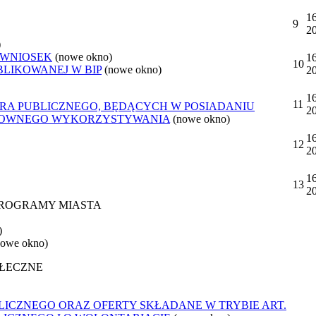
16
9
2
)
 WNIOSEK
(nowe okno)
16
10
BLIKOWANEJ W BIP
(nowe okno)
2
16
11
ORA PUBLICZNEGO, BĘDĄCYCH W POSIADANIU
2
ONOWNEGO WYKORZYSTYWANIA
(nowe okno)
16
12
2
16
13
2
 PROGRAMY MIASTA
)
nowe okno)
OŁECZNE
ICZNEGO ORAZ OFERTY SKŁADANE W TRYBIE ART.