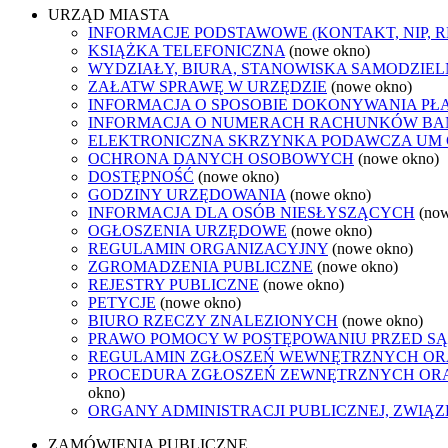
URZĄD MIASTA
INFORMACJE PODSTAWOWE (KONTAKT, NIP, 
KSIĄŻKA TELEFONICZNA
(nowe okno)
WYDZIAŁY, BIURA, STANOWISKA SAMODZIEL
ZAŁATW SPRAWĘ W URZĘDZIE
(nowe okno)
INFORMACJA O SPOSOBIE DOKONYWANIA PŁ
INFORMACJA O NUMERACH RACHUNKÓW B
ELEKTRONICZNA SKRZYNKA PODAWCZA UM
OCHRONA DANYCH OSOBOWYCH
(nowe okno)
DOSTĘPNOŚĆ
(nowe okno)
GODZINY URZĘDOWANIA
(nowe okno)
INFORMACJA DLA OSÓB NIESŁYSZĄCYCH
(no
OGŁOSZENIA URZĘDOWE
(nowe okno)
REGULAMIN ORGANIZACYJNY
(nowe okno)
ZGROMADZENIA PUBLICZNE
(nowe okno)
REJESTRY PUBLICZNE
(nowe okno)
PETYCJE
(nowe okno)
BIURO RZECZY ZNALEZIONYCH
(nowe okno)
PRAWO POMOCY W POSTĘPOWANIU PRZED SĄ
REGULAMIN ZGŁOSZEŃ WEWNĘTRZNYCH OR
PROCEDURA ZGŁOSZEŃ ZEWNĘTRZNYCH ORA
okno)
ORGANY ADMINISTRACJI PUBLICZNEJ, ZWIĄ
ZAMÓWIENIA PUBLICZNE