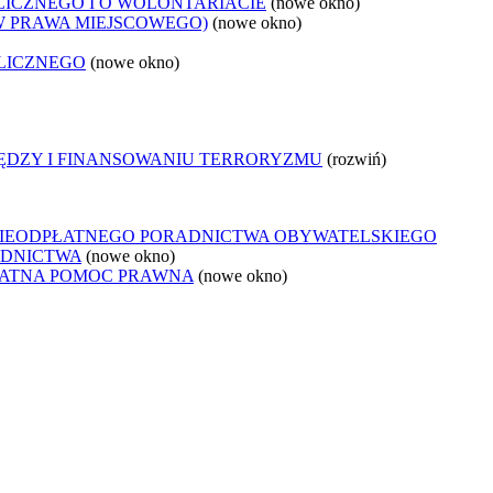
LICZNEGO I O WOLONTARIACIE
(nowe okno)
W PRAWA MIEJSCOWEGO)
(nowe okno)
LICZNEGO
(nowe okno)
IĘDZY I FINANSOWANIU TERRORYZMU
(rozwiń)
NIEODPŁATNEGO PORADNICTWA OBYWATELSKIEGO
ADNICTWA
(nowe okno)
ŁATNA POMOC PRAWNA
(nowe okno)