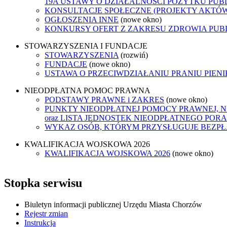
19A USTAWY O DZIAŁALNOŚCI POŻYTKU PUB
KONSULTACJE SPOŁECZNE (PROJEKTY AKTÓ
OGŁOSZENIA INNE
(nowe okno)
KONKURSY OFERT Z ZAKRESU ZDROWIA PUB
STOWARZYSZENIA I FUNDACJE
STOWARZYSZENIA
(rozwiń)
FUNDACJE
(nowe okno)
USTAWA O PRZECIWDZIAŁANIU PRANIU PIEN
NIEODPŁATNA POMOC PRAWNA
PODSTAWY PRAWNE i ZAKRES
(nowe okno)
PUNKTY NIEODPŁATNEJ POMOCY PRAWNEJ, 
oraz LISTA JEDNOSTEK NIEODPŁATNEGO POR
WYKAZ OSÓB, KTÓRYM PRZYSŁUGUJE BEZP
KWALIFIKACJA WOJSKOWA 2026
KWALIFIKACJA WOJSKOWA 2026
(nowe okno)
Stopka serwisu
Biuletyn informacji publicznej Urzędu Miasta Chorzów
Rejestr zmian
Instrukcja