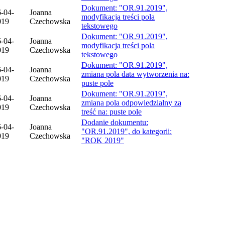
Dokument: "OR.91.2019",
-04-
Joanna
modyfikacja treści pola
019
Czechowska
tekstowego
Dokument: "OR.91.2019",
-04-
Joanna
modyfikacja treści pola
019
Czechowska
tekstowego
Dokument: "OR.91.2019",
-04-
Joanna
zmiana pola data wytworzenia na:
019
Czechowska
puste pole
Dokument: "OR.91.2019",
-04-
Joanna
zmiana pola odpowiedzialny za
019
Czechowska
treść na: puste pole
Dodanie dokumentu:
-04-
Joanna
"OR.91.2019", do kategorii:
019
Czechowska
"ROK 2019"