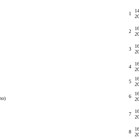
14
1
2
16
2
2
16
3
2
16
4
2
16
5
2
16
6
no)
2
16
7
2
16
8
2