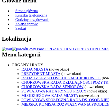
Główne menu
Strona główna
Książka telefoniczna
Godziny urzędowania
Załatw sprawę
Szukaj
Lokalizacja
Lewy Panel
ORGANY I RADY
PREZYDENT MIA
Menu kategorii
ORGANY I RADY
RADA MIASTA
(nowe okno)
PREZYDENT MIASTA
(nowe okno)
RADA I ZARZĄD OSIEDLA MACIEJKOWICE
(now
CHORZOWSKA RADA DZIAŁALNOŚCI POŻYTK
CHORZOWSKA RADA SENIORÓW
(nowe okno)
POWIATOWA RADA RYNKU PRACY
(nowe okno)
MŁODZIEŻOWA RADA MIASTA
(nowe okno)
POWIATOWA SPOŁECZNA RADA DS. OSÓB NI
MIEJSKA KOMISJA ROZWIĄZYWANIA PROB