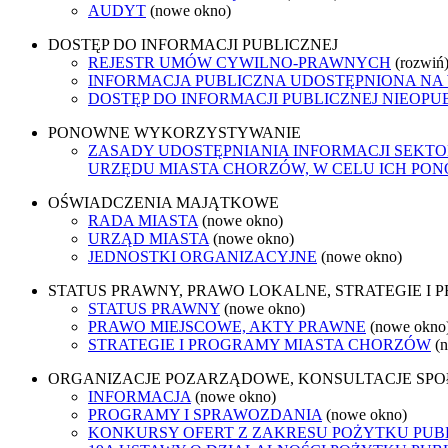
AUDYT
(nowe okno)
DOSTĘP DO INFORMACJI PUBLICZNEJ
REJESTR UMÓW CYWILNO-PRAWNYCH
(rozwiń
INFORMACJA PUBLICZNA UDOSTĘPNIONA NA
DOSTĘP DO INFORMACJI PUBLICZNEJ NIEOPU
PONOWNE WYKORZYSTYWANIE
ZASADY UDOSTĘPNIANIA INFORMACJI SEKT
URZĘDU MIASTA CHORZÓW, W CELU ICH P
OŚWIADCZENIA MAJĄTKOWE
RADA MIASTA
(nowe okno)
URZĄD MIASTA
(nowe okno)
JEDNOSTKI ORGANIZACYJNE
(nowe okno)
STATUS PRAWNY, PRAWO LOKALNE, STRATEGIE I
STATUS PRAWNY
(nowe okno)
PRAWO MIEJSCOWE, AKTY PRAWNE
(nowe okno
STRATEGIE I PROGRAMY MIASTA CHORZÓW
(
ORGANIZACJE POZARZĄDOWE, KONSULTACJE SP
INFORMACJA
(nowe okno)
PROGRAMY I SPRAWOZDANIA
(nowe okno)
KONKURSY OFERT Z ZAKRESU POŻYTKU PUBL