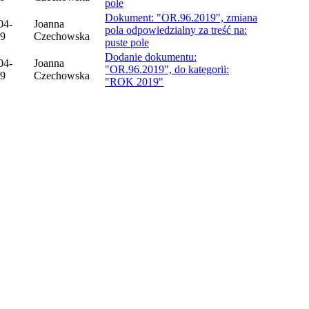
pole
Dokument: "OR.96.2019", zmiana
04-
Joanna
pola odpowiedzialny za treść na:
9
Czechowska
puste pole
Dodanie dokumentu:
04-
Joanna
"OR.96.2019", do kategorii:
9
Czechowska
"ROK 2019"