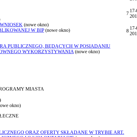
17-
7
201
)
 WNIOSEK
(nowe okno)
17-
BLIKOWANEJ W BIP
(nowe okno)
8
201
ORA PUBLICZNEGO, BĘDĄCYCH W POSIADANIU
ONOWNEGO WYKORZYSTYWANIA
(nowe okno)
 PROGRAMY MIASTA
)
nowe okno)
OŁECZNE
ICZNEGO ORAZ OFERTY SKŁADANE W TRYBIE ART.