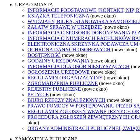
URZĄD MIASTA
INFORMACJE PODSTAWOWE (KONTAKT, NIP, 
KSIĄŻKA TELEFONICZNA
(nowe okno)
WYDZIAŁY, BIURA, STANOWISKA SAMODZIEL
ZAŁATW SPRAWĘ W URZĘDZIE
(nowe okno)
INFORMACJA O SPOSOBIE DOKONYWANIA PŁ
INFORMACJA O NUMERACH RACHUNKÓW B
ELEKTRONICZNA SKRZYNKA PODAWCZA UM
OCHRONA DANYCH OSOBOWYCH
(nowe okno)
DOSTĘPNOŚĆ
(nowe okno)
GODZINY URZĘDOWANIA
(nowe okno)
INFORMACJA DLA OSÓB NIESŁYSZĄCYCH
(no
OGŁOSZENIA URZĘDOWE
(nowe okno)
REGULAMIN ORGANIZACYJNY
(nowe okno)
ZGROMADZENIA PUBLICZNE
(nowe okno)
REJESTRY PUBLICZNE
(nowe okno)
PETYCJE
(nowe okno)
BIURO RZECZY ZNALEZIONYCH
(nowe okno)
PRAWO POMOCY W POSTĘPOWANIU PRZED SĄ
REGULAMIN ZGŁOSZEŃ WEWNĘTRZNYCH OR
PROCEDURA ZGŁOSZEŃ ZEWNĘTRZNYCH ORA
okno)
ORGANY ADMINISTRACJI PUBLICZNEJ, ZWIĄ
ZAMÓWIENIA PUBLICZNE