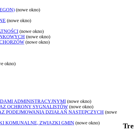
REGON)
(nowe okno)
NE
(nowe okno)
ATNOŚCI
(nowe okno)
ANKOWYCH
(nowe okno)
 CHORZÓW
(nowe okno)
we okno)
DAMI ADMINISTRACYJNYMI
(nowe okno)
AZ OCHRONY SYGNALISTÓW
(nowe okno)
Z PODEJMOWANIA DZIAŁAŃ NASTĘPCZYCH
(nowe
ZKI KOMUNALNE, ZWIĄZKI GMIN
(nowe okno)
Tre