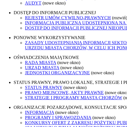
AUDYT
(nowe okno)
DOSTĘP DO INFORMACJI PUBLICZNEJ
REJESTR UMÓW CYWILNO-PRAWNYCH
(rozwiń
INFORMACJA PUBLICZNA UDOSTĘPNIONA NA
DOSTĘP DO INFORMACJI PUBLICZNEJ NIEOPU
PONOWNE WYKORZYSTYWANIE
ZASADY UDOSTĘPNIANIA INFORMACJI SEKT
URZĘDU MIASTA CHORZÓW, W CELU ICH P
OŚWIADCZENIA MAJĄTKOWE
RADA MIASTA
(nowe okno)
URZĄD MIASTA
(nowe okno)
JEDNOSTKI ORGANIZACYJNE
(nowe okno)
STATUS PRAWNY, PRAWO LOKALNE, STRATEGIE I
STATUS PRAWNY
(nowe okno)
PRAWO MIEJSCOWE, AKTY PRAWNE
(nowe okno
STRATEGIE I PROGRAMY MIASTA CHORZÓW
(
ORGANIZACJE POZARZĄDOWE, KONSULTACJE SP
INFORMACJA
(nowe okno)
PROGRAMY I SPRAWOZDANIA
(nowe okno)
KONKURSY OFERT Z ZAKRESU POŻYTKU PUBL