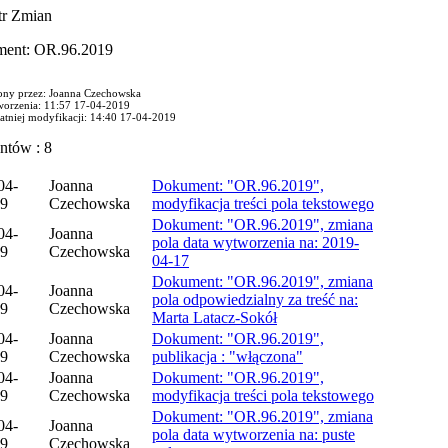
tr Zmian
ment: OR.96.2019
ny przez: Joanna Czechowska
worzenia: 11:57 17-04-2019
tatniej modyfikacji: 14:40 17-04-2019
ntów : 8
04-
Joanna
Dokument: "OR.96.2019",
9
Czechowska
modyfikacja treści pola tekstowego
Dokument: "OR.96.2019", zmiana
04-
Joanna
pola data wytworzenia na: 2019-
9
Czechowska
04-17
Dokument: "OR.96.2019", zmiana
04-
Joanna
pola odpowiedzialny za treść na:
9
Czechowska
Marta Latacz-Sokół
04-
Joanna
Dokument: "OR.96.2019",
9
Czechowska
publikacja : "włączona"
04-
Joanna
Dokument: "OR.96.2019",
9
Czechowska
modyfikacja treści pola tekstowego
Dokument: "OR.96.2019", zmiana
04-
Joanna
pola data wytworzenia na: puste
9
Czechowska