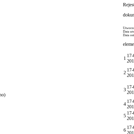
Rejes
doku
Utworzo
Data ut
Data os
eleme
17-
1
201
17-
2
201
17-
3
201
no)
17-
4
201
17-
5
201
17-
6
201