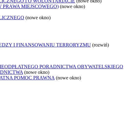
LICZNEGO I O WOLONTARIACIE
(nowe okno)
W PRAWA MIEJSCOWEGO)
(nowe okno)
LICZNEGO
(nowe okno)
IĘDZY I FINANSOWANIU TERRORYZMU
(rozwiń)
NIEODPŁATNEGO PORADNICTWA OBYWATELSKIEGO
ADNICTWA
(nowe okno)
ŁATNA POMOC PRAWNA
(nowe okno)