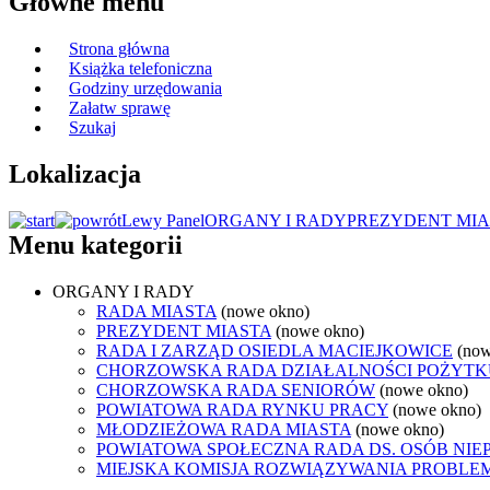
Główne menu
Strona główna
Książka telefoniczna
Godziny urzędowania
Załatw sprawę
Szukaj
Lokalizacja
Lewy Panel
ORGANY I RADY
PREZYDENT MIA
Menu kategorii
ORGANY I RADY
RADA MIASTA
(nowe okno)
PREZYDENT MIASTA
(nowe okno)
RADA I ZARZĄD OSIEDLA MACIEJKOWICE
(now
CHORZOWSKA RADA DZIAŁALNOŚCI POŻYTK
CHORZOWSKA RADA SENIORÓW
(nowe okno)
POWIATOWA RADA RYNKU PRACY
(nowe okno)
MŁODZIEŻOWA RADA MIASTA
(nowe okno)
POWIATOWA SPOŁECZNA RADA DS. OSÓB NI
MIEJSKA KOMISJA ROZWIĄZYWANIA PROB