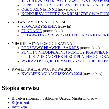
19A USTAWY O DZIAŁALNOŚCI POŻYTKU PUB
KONSULTACJE SPOŁECZNE (PROJEKTY AKTÓ
OGŁOSZENIA INNE
(nowe okno)
KONKURSY OFERT Z ZAKRESU ZDROWIA PUB
STOWARZYSZENIA I FUNDACJE
STOWARZYSZENIA
(rozwiń)
FUNDACJE
(nowe okno)
USTAWA O PRZECIWDZIAŁANIU PRANIU PIEN
NIEODPŁATNA POMOC PRAWNA
PODSTAWY PRAWNE i ZAKRES
(nowe okno)
PUNKTY NIEODPŁATNEJ POMOCY PRAWNEJ, 
oraz LISTA JEDNOSTEK NIEODPŁATNEGO POR
WYKAZ OSÓB, KTÓRYM PRZYSŁUGUJE BEZP
KWALIFIKACJA WOJSKOWA 2026
KWALIFIKACJA WOJSKOWA 2026
(nowe okno)
Stopka serwisu
Biuletyn informacji publicznej Urzędu Miasta Chorzów
Rejestr zmian
Instrukcja