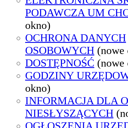
PODAWCZA UM CH
okno)
OCHRONA DANYCH
OSOBOWYCH
(nowe 
DOSTĘPNOŚĆ
(nowe 
GODZINY URZĘDOW
okno)
INFORMACJA DLA 
NIESŁYSZĄCYCH
(n
OGŁOSZENIA URZ