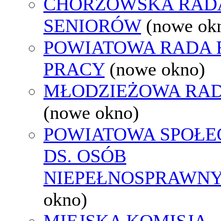
CHORZOWSKA RAD
SENIORÓW
(nowe ok
POWIATOWA RADA
PRACY
(nowe okno)
MŁODZIEŻOWA RAD
(nowe okno)
POWIATOWA SPOŁE
DS. OSÓB
NIEPEŁNOSPRAWN
okno)
MIEJSKA KOMISJA