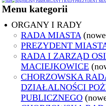
Lewy Panel
ORGANY I RADY
PREZYDENT MIA
Menu kategorii
ORGANY I RADY
RADA MIASTA
(nowe
PREZYDENT MIAST
RADA I ZARZĄD OS
MACIEJKOWICE
(no
CHORZOWSKA RAD
DZIAŁALNOŚCI PO
PUBLICZNEGO
(nowe