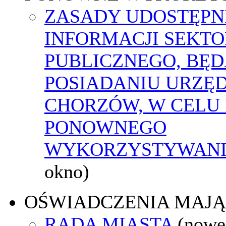
ZASADY UDOSTĘPN
INFORMACJI SEKT
PUBLICZNEGO, BĘ
POSIADANIU URZĘ
CHORZÓW, W CELU 
PONOWNEGO
WYKORZYSTYWAN
okno)
OŚWIADCZENIA MAJ
RADA MIASTA
(nowe