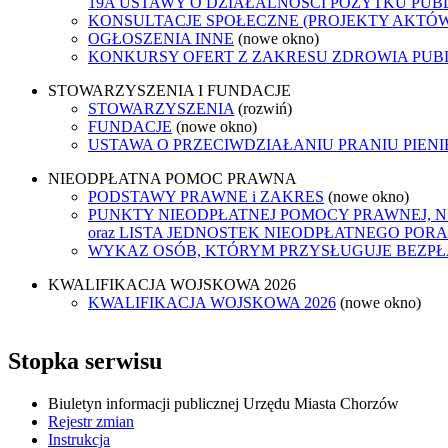
19A USTAWY O DZIAŁALNOŚCI POŻYTKU PUB
KONSULTACJE SPOŁECZNE (PROJEKTY AKTÓ
OGŁOSZENIA INNE
(nowe okno)
KONKURSY OFERT Z ZAKRESU ZDROWIA PUB
STOWARZYSZENIA I FUNDACJE
STOWARZYSZENIA
(rozwiń)
FUNDACJE
(nowe okno)
USTAWA O PRZECIWDZIAŁANIU PRANIU PIEN
NIEODPŁATNA POMOC PRAWNA
PODSTAWY PRAWNE i ZAKRES
(nowe okno)
PUNKTY NIEODPŁATNEJ POMOCY PRAWNEJ, 
oraz LISTA JEDNOSTEK NIEODPŁATNEGO POR
WYKAZ OSÓB, KTÓRYM PRZYSŁUGUJE BEZP
KWALIFIKACJA WOJSKOWA 2026
KWALIFIKACJA WOJSKOWA 2026
(nowe okno)
Stopka serwisu
Biuletyn informacji publicznej Urzędu Miasta Chorzów
Rejestr zmian
Instrukcja