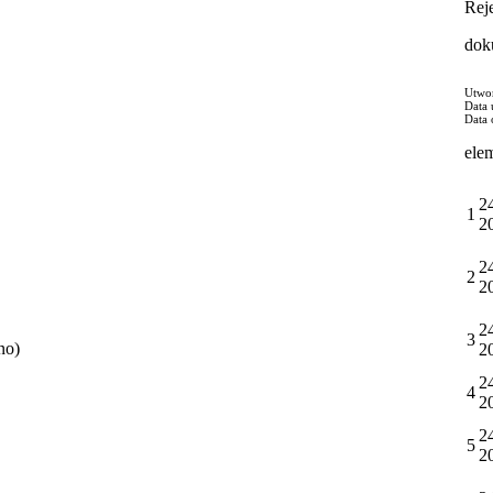
Rej
dok
Utwo
Data 
Data 
ele
2
1
2
2
2
2
2
3
no)
2
2
4
2
2
5
2