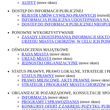
AUDYT
(nowe okno)
DOSTĘP DO INFORMACJI PUBLICZNEJ
REJESTR UMÓW CYWILNO-PRAWNYCH
(rozwiń
INFORMACJA PUBLICZNA UDOSTĘPNIONA NA
DOSTĘP DO INFORMACJI PUBLICZNEJ NIEOPU
PONOWNE WYKORZYSTYWANIE
ZASADY UDOSTĘPNIANIA INFORMACJI SEKT
URZĘDU MIASTA CHORZÓW, W CELU ICH P
OŚWIADCZENIA MAJĄTKOWE
RADA MIASTA
(nowe okno)
URZĄD MIASTA
(nowe okno)
JEDNOSTKI ORGANIZACYJNE
(nowe okno)
STATUS PRAWNY, PRAWO LOKALNE, STRATEGIE I
STATUS PRAWNY
(nowe okno)
PRAWO MIEJSCOWE, AKTY PRAWNE
(nowe okno
STRATEGIE I PROGRAMY MIASTA CHORZÓW
(
ORGANIZACJE POZARZĄDOWE, KONSULTACJE SP
INFORMACJA
(nowe okno)
PROGRAMY I SPRAWOZDANIA
(nowe okno)
KONKURSY OFERT Z ZAKRESU POŻYTKU PUBL