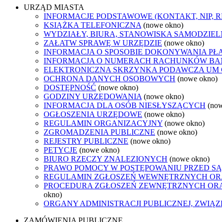
URZĄD MIASTA
INFORMACJE PODSTAWOWE (KONTAKT, NIP, 
KSIĄŻKA TELEFONICZNA
(nowe okno)
WYDZIAŁY, BIURA, STANOWISKA SAMODZIEL
ZAŁATW SPRAWĘ W URZĘDZIE
(nowe okno)
INFORMACJA O SPOSOBIE DOKONYWANIA PŁ
INFORMACJA O NUMERACH RACHUNKÓW B
ELEKTRONICZNA SKRZYNKA PODAWCZA UM
OCHRONA DANYCH OSOBOWYCH
(nowe okno)
DOSTĘPNOŚĆ
(nowe okno)
GODZINY URZĘDOWANIA
(nowe okno)
INFORMACJA DLA OSÓB NIESŁYSZĄCYCH
(no
OGŁOSZENIA URZĘDOWE
(nowe okno)
REGULAMIN ORGANIZACYJNY
(nowe okno)
ZGROMADZENIA PUBLICZNE
(nowe okno)
REJESTRY PUBLICZNE
(nowe okno)
PETYCJE
(nowe okno)
BIURO RZECZY ZNALEZIONYCH
(nowe okno)
PRAWO POMOCY W POSTĘPOWANIU PRZED SĄ
REGULAMIN ZGŁOSZEŃ WEWNĘTRZNYCH OR
PROCEDURA ZGŁOSZEŃ ZEWNĘTRZNYCH ORA
okno)
ORGANY ADMINISTRACJI PUBLICZNEJ, ZWIĄ
ZAMÓWIENIA PUBLICZNE