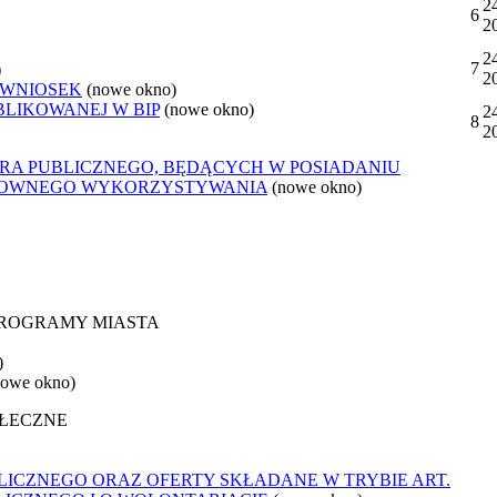
2
6
2
2
7
)
2
 WNIOSEK
(nowe okno)
BLIKOWANEJ W BIP
(nowe okno)
2
8
2
ORA PUBLICZNEGO, BĘDĄCYCH W POSIADANIU
ONOWNEGO WYKORZYSTYWANIA
(nowe okno)
 PROGRAMY MIASTA
)
nowe okno)
OŁECZNE
ICZNEGO ORAZ OFERTY SKŁADANE W TRYBIE ART.