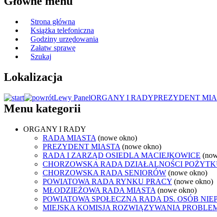
Główne menu
Strona główna
Książka telefoniczna
Godziny urzędowania
Załatw sprawę
Szukaj
Lokalizacja
Lewy Panel
ORGANY I RADY
PREZYDENT MIA
Menu kategorii
ORGANY I RADY
RADA MIASTA
(nowe okno)
PREZYDENT MIASTA
(nowe okno)
RADA I ZARZĄD OSIEDLA MACIEJKOWICE
(now
CHORZOWSKA RADA DZIAŁALNOŚCI POŻYTK
CHORZOWSKA RADA SENIORÓW
(nowe okno)
POWIATOWA RADA RYNKU PRACY
(nowe okno)
MŁODZIEŻOWA RADA MIASTA
(nowe okno)
POWIATOWA SPOŁECZNA RADA DS. OSÓB NI
MIEJSKA KOMISJA ROZWIĄZYWANIA PROB