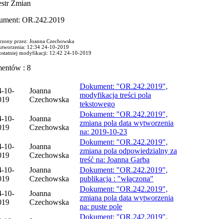
estr Zmian
ument: OR.242.2019
rzony przez: Joanna Czechowska
utworzenia: 12:34 24-10-2019
ostatniej modyfikacji: 12:42 24-10-2019
mentów : 8
Dokument: "OR.242.2019",
4-10-
Joanna
modyfikacja treści pola
019
Czechowska
tekstowego
Dokument: "OR.242.2019",
4-10-
Joanna
zmiana pola data wytworzenia
019
Czechowska
na: 2019-10-23
Dokument: "OR.242.2019",
4-10-
Joanna
zmiana pola odpowiedzialny za
019
Czechowska
treść na: Joanna Garba
4-10-
Joanna
Dokument: "OR.242.2019",
019
Czechowska
publikacja : "włączona"
Dokument: "OR.242.2019",
4-10-
Joanna
zmiana pola data wytworzenia
019
Czechowska
na: puste pole
Dokument: "OR.242.2019",