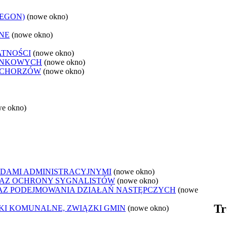
REGON)
(nowe okno)
NE
(nowe okno)
ATNOŚCI
(nowe okno)
ANKOWYCH
(nowe okno)
 CHORZÓW
(nowe okno)
we okno)
DAMI ADMINISTRACYJNYMI
(nowe okno)
AZ OCHRONY SYGNALISTÓW
(nowe okno)
Z PODEJMOWANIA DZIAŁAŃ NASTĘPCZYCH
(nowe
Tr
ZKI KOMUNALNE, ZWIĄZKI GMIN
(nowe okno)