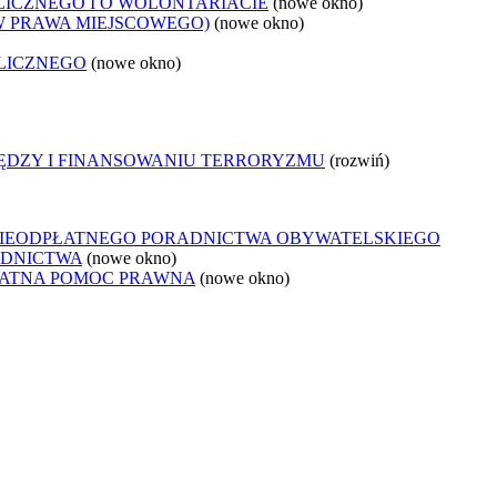
LICZNEGO I O WOLONTARIACIE
(nowe okno)
W PRAWA MIEJSCOWEGO)
(nowe okno)
LICZNEGO
(nowe okno)
IĘDZY I FINANSOWANIU TERRORYZMU
(rozwiń)
NIEODPŁATNEGO PORADNICTWA OBYWATELSKIEGO
ADNICTWA
(nowe okno)
ŁATNA POMOC PRAWNA
(nowe okno)