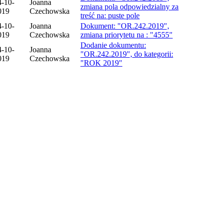
4-10-
Joanna
zmiana pola odpowiedzialny za
019
Czechowska
treść na: puste pole
4-10-
Joanna
Dokument: "OR.242.2019",
019
Czechowska
zmiana priorytetu na : "4555"
Dodanie dokumentu:
4-10-
Joanna
"OR.242.2019", do kategorii:
019
Czechowska
"ROK 2019"