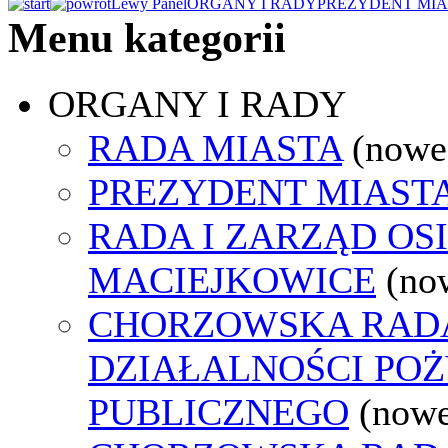
Lewy Panel
ORGANY I RADY
PREZYDENT MIA
Menu kategorii
ORGANY I RADY
RADA MIASTA
(nowe
PREZYDENT MIAST
RADA I ZARZĄD OS
MACIEJKOWICE
(no
CHORZOWSKA RAD
DZIAŁALNOŚCI PO
PUBLICZNEGO
(nowe