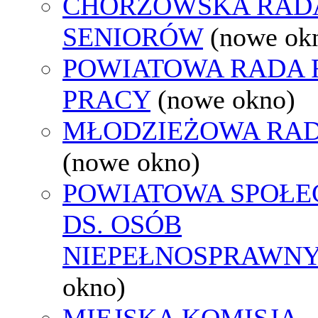
CHORZOWSKA RAD
SENIORÓW
(nowe ok
POWIATOWA RADA
PRACY
(nowe okno)
MŁODZIEŻOWA RAD
(nowe okno)
POWIATOWA SPOŁE
DS. OSÓB
NIEPEŁNOSPRAWN
okno)
MIEJSKA KOMISJA