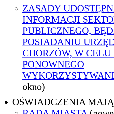
ZASADY UDOSTĘPN
INFORMACJI SEKT
PUBLICZNEGO, BĘ
POSIADANIU URZĘ
CHORZÓW, W CELU 
PONOWNEGO
WYKORZYSTYWAN
okno)
OŚWIADCZENIA MAJ
RADA MIASTA
(nowe