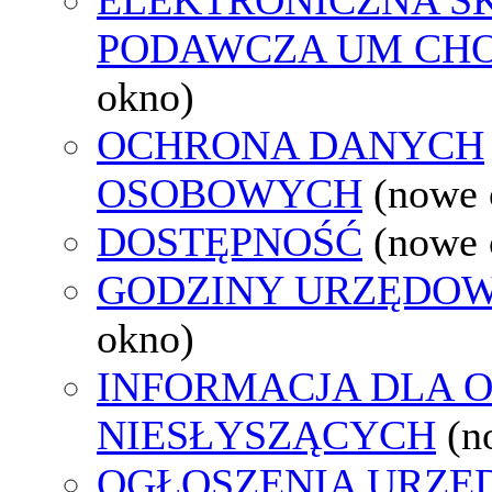
PODAWCZA UM CH
okno)
OCHRONA DANYCH
OSOBOWYCH
(nowe 
DOSTĘPNOŚĆ
(nowe 
GODZINY URZĘDOW
okno)
INFORMACJA DLA 
NIESŁYSZĄCYCH
(n
OGŁOSZENIA URZ