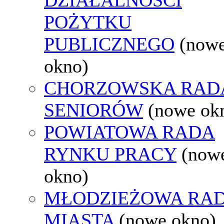
POŻYTKU
PUBLICZNEGO
(now
okno)
CHORZOWSKA RAD
SENIORÓW
(nowe ok
POWIATOWA RADA
RYNKU PRACY
(now
okno)
MŁODZIEŻOWA RA
MIASTA
(nowe okno)