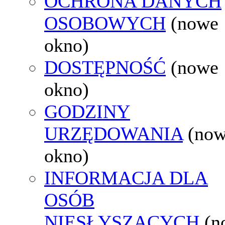
OCHRONA DANYCH
OSOBOWYCH
(nowe
okno)
DOSTĘPNOŚĆ
(nowe
okno)
GODZINY
URZĘDOWANIA
(no
okno)
INFORMACJA DLA
OSÓB
NIESŁYSZĄCYCH
(n