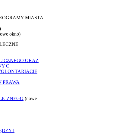
 PROGRAMY MIASTA
)
nowe okno)
OŁECZNE
LICZNEGO ORAZ
WY O
WOLONTARIACIE
W PRAWA
LICZNEGO
(nowe
ĘDZY I