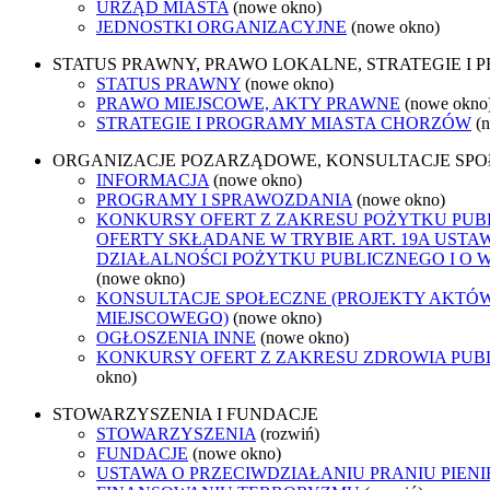
URZĄD MIASTA
(nowe okno)
JEDNOSTKI ORGANIZACYJNE
(nowe okno)
STATUS PRAWNY, PRAWO LOKALNE, STRATEGIE I
STATUS PRAWNY
(nowe okno)
PRAWO MIEJSCOWE, AKTY PRAWNE
(nowe okno
STRATEGIE I PROGRAMY MIASTA CHORZÓW
(
ORGANIZACJE POZARZĄDOWE, KONSULTACJE SP
INFORMACJA
(nowe okno)
PROGRAMY I SPRAWOZDANIA
(nowe okno)
KONKURSY OFERT Z ZAKRESU POŻYTKU PUB
OFERTY SKŁADANE W TRYBIE ART. 19A USTA
DZIAŁALNOŚCI POŻYTKU PUBLICZNEGO I O 
(nowe okno)
KONSULTACJE SPOŁECZNE (PROJEKTY AKTÓ
MIEJSCOWEGO)
(nowe okno)
OGŁOSZENIA INNE
(nowe okno)
KONKURSY OFERT Z ZAKRESU ZDROWIA PUB
okno)
STOWARZYSZENIA I FUNDACJE
STOWARZYSZENIA
(rozwiń)
FUNDACJE
(nowe okno)
USTAWA O PRZECIWDZIAŁANIU PRANIU PIENI