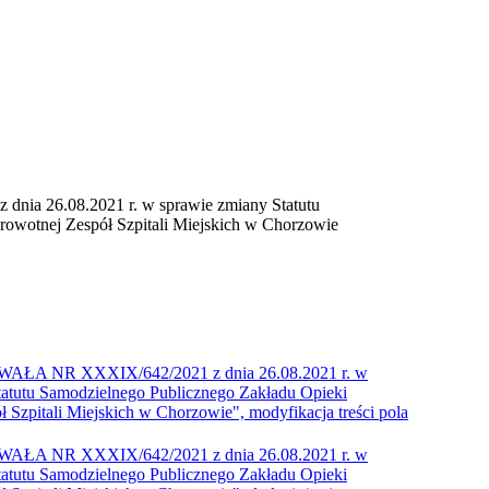
a 26.08.2021 r. w sprawie zmiany Statutu
owotnej Zespół Szpitali Miejskich w Chorzowie
WAŁA NR XXXIX/642/2021 z dnia 26.08.2021 r. w
tatutu Samodzielnego Publicznego Zakładu Opieki
 Szpitali Miejskich w Chorzowie", modyfikacja treści pola
WAŁA NR XXXIX/642/2021 z dnia 26.08.2021 r. w
tatutu Samodzielnego Publicznego Zakładu Opieki