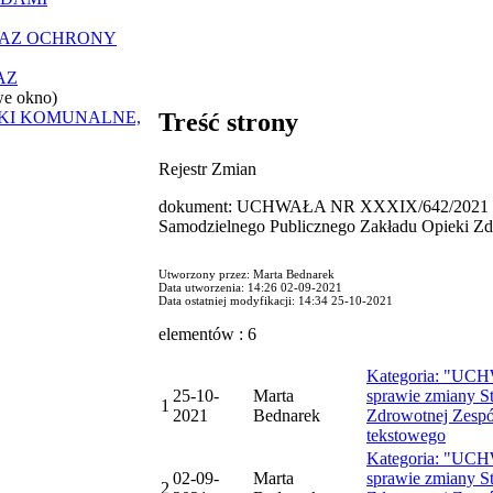
RAZ OCHRONY
AZ
we okno)
ZKI KOMUNALNE,
Treść strony
Rejestr Zmian
dokument: UCHWAŁA NR XXXIX/642/2021 z dni
Samodzielnego Publicznego Zakładu Opieki Zdr
Utworzony przez: Marta Bednarek
Data utworzenia: 14:26 02-09-2021
Data ostatniej modyfikacji: 14:34 25-10-2021
elementów : 6
Kategoria: "UCH
25-10-
Marta
sprawie zmiany S
1
2021
Bednarek
Zdrowotnej Zespół
tekstowego
Kategoria: "UCH
02-09-
Marta
sprawie zmiany S
2