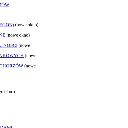
EMÓW
REGON)
(nowe okno)
NE
(nowe okno)
ATNOŚCI
(nowe
ANKOWYCH
(nowe
 CHORZÓW
(nowe
we okno)
ĄDAMI