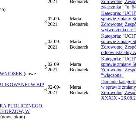
2021
Bednarek
Zdrowotnej Zespó
załącznika : "u_6
no)
Kategoria: "UCH
02-09-
Marta
sprawie zmiany S
3
2021
Bednarek
Zdrowotnej Zespół
wytworzenia na: 
Kategoria: "UCH
02-09-
Marta
sprawie zmiany S
4
2021
Bednarek
Zdrowotnej Zespół
odpowiedzialny za 
Kategoria: "UCH
02-09-
Marta
sprawie zmiany S
5
)
2021
Bednarek
Zdrowotnej Zespół
 WNIOSEK
(nowe
"włączona"
Dodanie kategor
BLIKOWANEJ W BIP
02-09-
Marta
w sprawie zmiany
6
2021
Bednarek
Zdrowotnej Zespół
XXXIX - 26.08.20
RA PUBLICZNEGO,
CHORZÓW, W
(nowe okno)