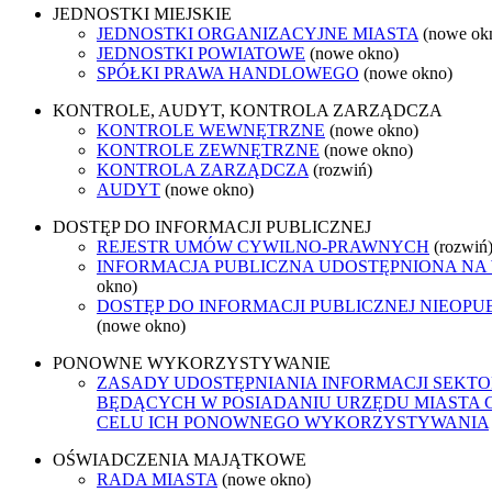
JEDNOSTKI MIEJSKIE
JEDNOSTKI ORGANIZACYJNE MIASTA
(nowe ok
JEDNOSTKI POWIATOWE
(nowe okno)
SPÓŁKI PRAWA HANDLOWEGO
(nowe okno)
KONTROLE, AUDYT, KONTROLA ZARZĄDCZA
KONTROLE WEWNĘTRZNE
(nowe okno)
KONTROLE ZEWNĘTRZNE
(nowe okno)
KONTROLA ZARZĄDCZA
(rozwiń)
AUDYT
(nowe okno)
DOSTĘP DO INFORMACJI PUBLICZNEJ
REJESTR UMÓW CYWILNO-PRAWNYCH
(rozwiń
INFORMACJA PUBLICZNA UDOSTĘPNIONA NA
okno)
DOSTĘP DO INFORMACJI PUBLICZNEJ NIEOPU
(nowe okno)
PONOWNE WYKORZYSTYWANIE
ZASADY UDOSTĘPNIANIA INFORMACJI SEKTO
BĘDĄCYCH W POSIADANIU URZĘDU MIASTA 
CELU ICH PONOWNEGO WYKORZYSTYWANIA
OŚWIADCZENIA MAJĄTKOWE
RADA MIASTA
(nowe okno)