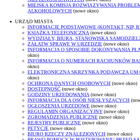
MIEJSKA KOMISJA ROZWIĄZYWANIA PROBL
ALKOHOLOWYCH
(nowe okno)
URZĄD MIASTA
INFORMACJE PODSTAWOWE (KONTAKT, NIP, 
KSIĄŻKA TELEFONICZNA
(nowe okno)
WYDZIAŁY, BIURA, STANOWISKA SAMODZIEL
ZAŁATW SPRAWĘ W URZĘDZIE
(nowe okno)
INFORMACJA O SPOSOBIE DOKONYWANIA PŁ
okno)
INFORMACJA O NUMERACH RACHUNKÓW B
okno)
ELEKTRONICZNA SKRZYNKA PODAWCZA UM
okno)
OCHRONA DANYCH OSOBOWYCH
(nowe okno)
DOSTĘPNOŚĆ
(nowe okno)
GODZINY URZĘDOWANIA
(nowe okno)
INFORMACJA DLA OSÓB NIESŁYSZĄCYCH
(no
OGŁOSZENIA URZĘDOWE
(nowe okno)
REGULAMIN ORGANIZACYJNY
(nowe okno)
ZGROMADZENIA PUBLICZNE
(nowe okno)
REJESTRY PUBLICZNE
(nowe okno)
PETYCJE
(nowe okno)
BIURO RZECZY ZNALEZIONYCH
(nowe okno)
PRAWO POMOCY W POSTĘPOWANIU PRZED S