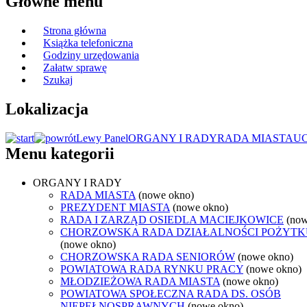
Główne menu
Strona główna
Książka telefoniczna
Godziny urzędowania
Załatw sprawę
Szukaj
Lokalizacja
Lewy Panel
ORGANY I RADY
RADA MIASTA
U
Menu kategorii
ORGANY I RADY
RADA MIASTA
(nowe okno)
PREZYDENT MIASTA
(nowe okno)
RADA I ZARZĄD OSIEDLA MACIEJKOWICE
(now
CHORZOWSKA RADA DZIAŁALNOŚCI POŻYTK
(nowe okno)
CHORZOWSKA RADA SENIORÓW
(nowe okno)
POWIATOWA RADA RYNKU PRACY
(nowe okno)
MŁODZIEŻOWA RADA MIASTA
(nowe okno)
POWIATOWA SPOŁECZNA RADA DS. OSÓB
NIEPEŁNOSPRAWNYCH
(nowe okno)