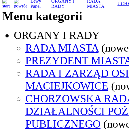
Lewy
ORGANY I
RADA
UCH
Panel
RADY
MIASTA
Menu kategorii
ORGANY I RADY
RADA MIASTA
(nowe
PREZYDENT MIAST
RADA I ZARZĄD OS
MACIEJKOWICE
(no
CHORZOWSKA RAD
DZIAŁALNOŚCI PO
PUBLICZNEGO
(nowe