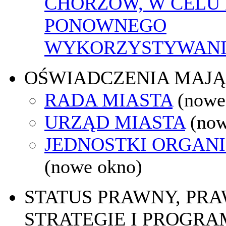
CHORZÓW, W CELU 
PONOWNEGO
WYKORZYSTYWAN
OŚWIADCZENIA MAJ
RADA MIASTA
(nowe
URZĄD MIASTA
(now
JEDNOSTKI ORGAN
(nowe okno)
STATUS PRAWNY, PR
STRATEGIE I PROGRA