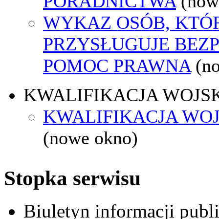
PORADNICTWA
(now
WYKAZ OSÓB, KTÓ
PRZYSŁUGUJE BEZ
POMOC PRAWNA
(n
KWALIFIKACJA WOJS
KWALIFIKACJA WOJ
(nowe okno)
Stopka serwisu
Biuletyn informacji pub