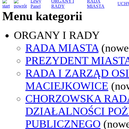
Lewy
ORGANY I
RADA
UCH
Panel
RADY
MIASTA
Menu kategorii
ORGANY I RADY
RADA MIASTA
(nowe
PREZYDENT MIAST
RADA I ZARZĄD OS
MACIEJKOWICE
(no
CHORZOWSKA RAD
DZIAŁALNOŚCI PO
PUBLICZNEGO
(nowe