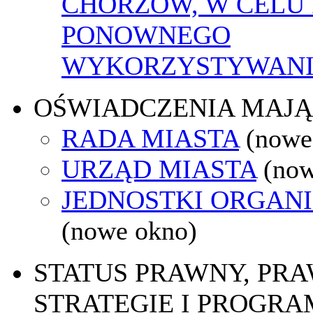
CHORZÓW, W CELU 
PONOWNEGO
WYKORZYSTYWAN
OŚWIADCZENIA MAJ
RADA MIASTA
(nowe
URZĄD MIASTA
(now
JEDNOSTKI ORGAN
(nowe okno)
STATUS PRAWNY, PR
STRATEGIE I PROGRA