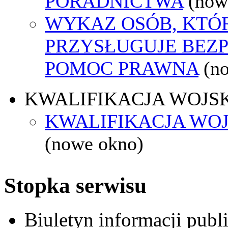
PORADNICTWA
(now
WYKAZ OSÓB, KTÓ
PRZYSŁUGUJE BEZ
POMOC PRAWNA
(n
KWALIFIKACJA WOJS
KWALIFIKACJA WOJ
(nowe okno)
Stopka serwisu
Biuletyn informacji pub