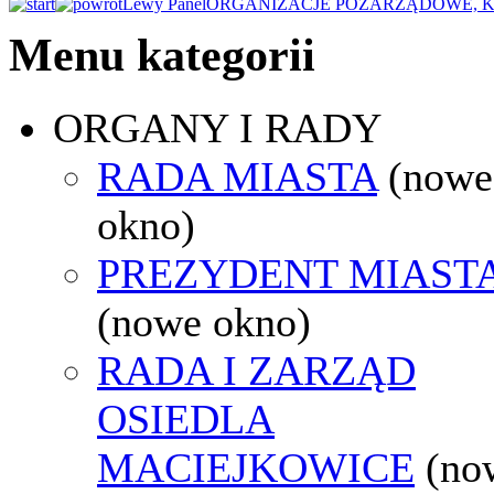
Lewy Panel
ORGANIZACJE POZARZĄDOWE, K
Menu kategorii
ORGANY I RADY
RADA MIASTA
(nowe
okno)
PREZYDENT MIAST
(nowe okno)
RADA I ZARZĄD
OSIEDLA
MACIEJKOWICE
(no