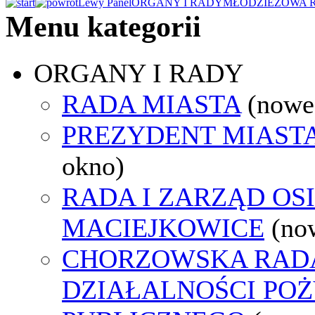
Lewy Panel
ORGANY I RADY
MŁODZIEŻOWA 
Menu kategorii
ORGANY I RADY
RADA MIASTA
(nowe
PREZYDENT MIAST
okno)
RADA I ZARZĄD OS
MACIEJKOWICE
(no
CHORZOWSKA RAD
DZIAŁALNOŚCI PO