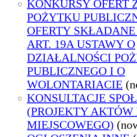
KONKURSY OFERT 
POŻYTKU PUBLICZ
OFERTY SKŁADANE
ART. 19A USTAWY O
DZIAŁALNOŚCI PO
PUBLICZNEGO I O
WOLONTARIACIE
(n
KONSULTACJE SPO
(PROJEKTY AKTÓW
MIEJSCOWEGO)
(no