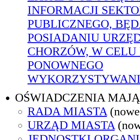
INFORMACJI SEKT
PUBLICZNEGO, BĘ
POSIADANIU URZĘ
CHORZÓW, W CELU 
PONOWNEGO
WYKORZYSTYWAN
OŚWIADCZENIA MAJ
RADA MIASTA
(nowe
URZĄD MIASTA
(now
JEDNOSTKI ORGAN