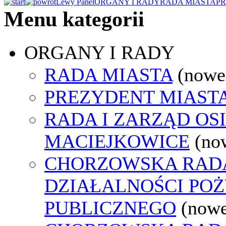
Lewy Panel
ORGANY I RADY
RADA MIASTA
P
Menu kategorii
ORGANY I RADY
RADA MIASTA
(nowe
PREZYDENT MIAST
RADA I ZARZĄD OS
MACIEJKOWICE
(no
CHORZOWSKA RAD
DZIAŁALNOŚCI PO
PUBLICZNEGO
(nowe