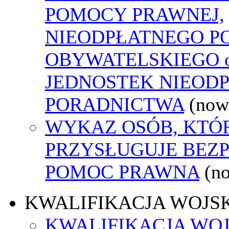
POMOCY PRAWNEJ,
NIEODPŁATNEGO P
OBYWATELSKIEGO o
JEDNOSTEK NIEOD
PORADNICTWA
(now
WYKAZ OSÓB, KTÓ
PRZYSŁUGUJE BEZ
POMOC PRAWNA
(n
KWALIFIKACJA WOJS
KWALIFIKACJA WOJ