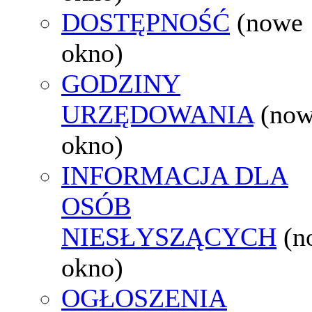
DOSTĘPNOŚĆ
(nowe
okno)
GODZINY
URZĘDOWANIA
(no
okno)
INFORMACJA DLA
OSÓB
NIESŁYSZĄCYCH
(n
okno)
OGŁOSZENIA