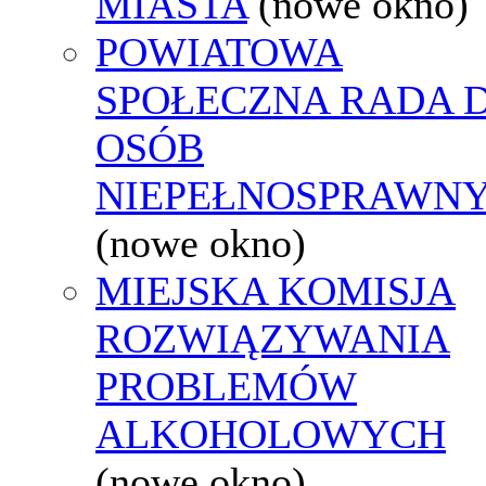
MIASTA
(nowe okno)
POWIATOWA
SPOŁECZNA RADA D
OSÓB
NIEPEŁNOSPRAWN
(nowe okno)
MIEJSKA KOMISJA
ROZWIĄZYWANIA
PROBLEMÓW
ALKOHOLOWYCH
(nowe okno)