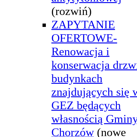
(rozwiń)
ZAPYTANIE
OFERTOWE-
Renowacja i
konserwacja drzw
budynkach
znajdujących się 
GEZ będących
własnością Gmin
Chorzów
(nowe