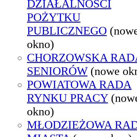
DZIAŁALNOŚCI
POŻYTKU
PUBLICZNEGO
(now
okno)
CHORZOWSKA RAD
SENIORÓW
(nowe ok
POWIATOWA RADA
RYNKU PRACY
(now
okno)
MŁODZIEŻOWA RA