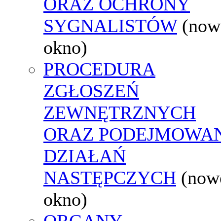
ORAZ OCHRONY
SYGNALISTÓW
(now
okno)
PROCEDURA
ZGŁOSZEŃ
ZEWNĘTRZNYCH
ORAZ PODEJMOWA
DZIAŁAŃ
NASTĘPCZYCH
(now
okno)
ORGANY