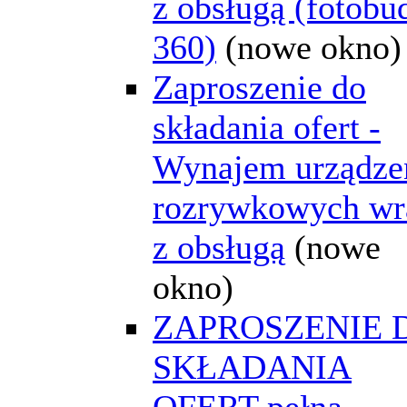
z obsługą (fotobu
360)
(nowe okno)
Zaproszenie do
składania ofert -
Wynajem urządze
rozrywkowych wr
z obsługą
(nowe
okno)
ZAPROSZENIE 
SKŁADANIA
OFERT-pełna