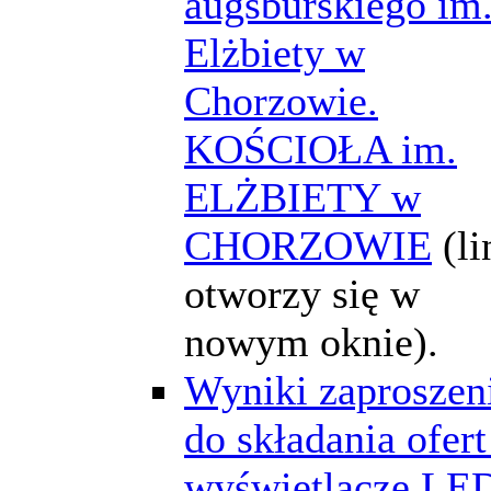
augsburskiego im
Elżbiety w
Chorzowie.
KOŚCIOŁA im.
ELŻBIETY w
CHORZOWIE
(li
otworzy się w
nowym oknie).
Wyniki zaproszen
do składania ofert
wyświetlacze LE