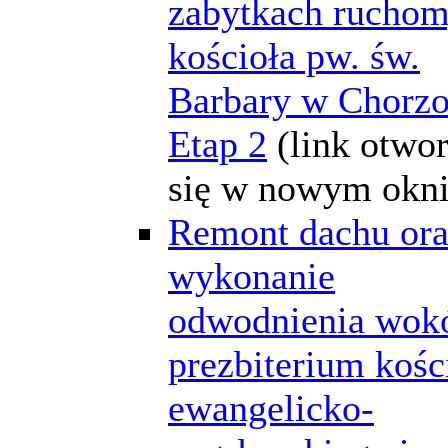
zabytkach rucho
kościoła pw. św.
Barbary w Chorz
Etap 2
(link otwo
się w nowym okni
Remont dachu or
wykonanie
odwodnienia wok
prezbiterium kośc
ewangelicko-