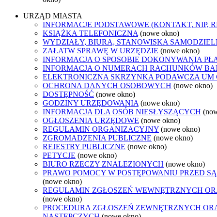
URZĄD MIASTA
INFORMACJE PODSTAWOWE (KONTAKT, NIP, 
KSIĄŻKA TELEFONICZNA
(nowe okno)
WYDZIAŁY, BIURA, STANOWISKA SAMODZIEL
ZAŁATW SPRAWĘ W URZĘDZIE
(nowe okno)
INFORMACJA O SPOSOBIE DOKONYWANIA PŁ
INFORMACJA O NUMERACH RACHUNKÓW B
ELEKTRONICZNA SKRZYNKA PODAWCZA UM
OCHRONA DANYCH OSOBOWYCH
(nowe okno)
DOSTĘPNOŚĆ
(nowe okno)
GODZINY URZĘDOWANIA
(nowe okno)
INFORMACJA DLA OSÓB NIESŁYSZĄCYCH
(no
OGŁOSZENIA URZĘDOWE
(nowe okno)
REGULAMIN ORGANIZACYJNY
(nowe okno)
ZGROMADZENIA PUBLICZNE
(nowe okno)
REJESTRY PUBLICZNE
(nowe okno)
PETYCJE
(nowe okno)
BIURO RZECZY ZNALEZIONYCH
(nowe okno)
PRAWO POMOCY W POSTĘPOWANIU PRZED SĄ
(nowe okno)
REGULAMIN ZGŁOSZEŃ WEWNĘTRZNYCH OR
(nowe okno)
PROCEDURA ZGŁOSZEŃ ZEWNĘTRZNYCH ORA
NASTĘPCZYCH
(nowe okno)