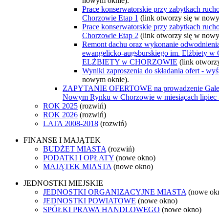
nowym oknie).
Prace konserwatorskie przy zabytkach ruch
Chorzowie Etap 1
(link otworzy się w now
Prace konserwatorskie przy zabytkach ruch
Chorzowie Etap 2
(link otworzy się w now
Remont dachu oraz wykonanie odwodnienia 
ewangelicko-augsburskiego im. Elżbiety
ELŻBIETY w CHORZOWIE
(link otworz
Wyniki zaproszenia do składania ofert - w
nowym oknie).
ZAPYTANIE OFERTOWE na prowadzenie Galerii 
Nowym Rynku w Chorzowie w miesiącach lipiec -
ROK 2025
(rozwiń)
ROK 2026
(rozwiń)
LATA 2008-2018
(rozwiń)
FINANSE I MAJĄTEK
BUDŻET MIASTA
(rozwiń)
PODATKI I OPŁATY
(nowe okno)
MAJĄTEK MIASTA
(nowe okno)
JEDNOSTKI MIEJSKIE
JEDNOSTKI ORGANIZACYJNE MIASTA
(nowe ok
JEDNOSTKI POWIATOWE
(nowe okno)
SPÓŁKI PRAWA HANDLOWEGO
(nowe okno)