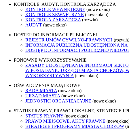
KONTROLE, AUDYT, KONTROLA ZARZĄDCZA
KONTROLE WEWNĘTRZNE
(nowe okno)
KONTROLE ZEWNĘTRZNE
(nowe okno)
KONTROLA ZARZĄDCZA
(rozwiń)
AUDYT
(nowe okno)
DOSTĘP DO INFORMACJI PUBLICZNEJ
REJESTR UMÓW CYWILNO-PRAWNYCH
(rozwiń
INFORMACJA PUBLICZNA UDOSTĘPNIONA NA
DOSTĘP DO INFORMACJI PUBLICZNEJ NIEOPU
PONOWNE WYKORZYSTYWANIE
ZASADY UDOSTĘPNIANIA INFORMACJI SEKT
W POSIADANIU URZĘDU MIASTA CHORZÓW, 
WYKORZYSTYWANIA
(nowe okno)
OŚWIADCZENIA MAJĄTKOWE
RADA MIASTA
(nowe okno)
URZĄD MIASTA
(nowe okno)
JEDNOSTKI ORGANIZACYJNE
(nowe okno)
STATUS PRAWNY, PRAWO LOKALNE, STRATEGIE I
STATUS PRAWNY
(nowe okno)
PRAWO MIEJSCOWE, AKTY PRAWNE
(nowe okno
STRATEGIE I PROGRAMY MIASTA CHORZÓW
(