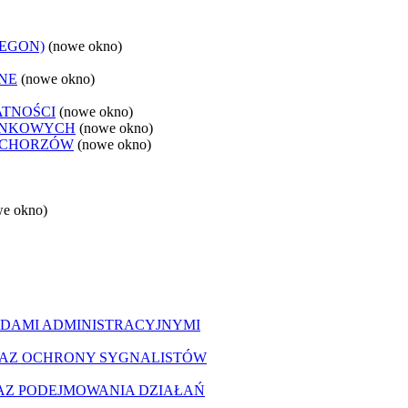
REGON)
(nowe okno)
NE
(nowe okno)
ATNOŚCI
(nowe okno)
ANKOWYCH
(nowe okno)
 CHORZÓW
(nowe okno)
we okno)
DAMI ADMINISTRACYJNYMI
AZ OCHRONY SYGNALISTÓW
Z PODEJMOWANIA DZIAŁAŃ