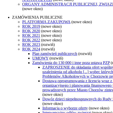
ORGANY ADMINISTRACJI PUBLICZNEJ, ZWIĄ
(nowe okno)
ZAMÓWIENIA PUBLICZNE
PLATFORMA ZAKUPOWA
(nowe okno)
ROK 2019
(nowe okno)
ROK 2020
(nowe okno)
ROK 2021
(nowe okno)
ROK 2022
(nowe okno)
ROK 2023
(rozwiń)
ROK 2024
(rozwiń)
Plan zamówień publicznych
(rozwiń)
UMOWY
(rozwiń)
Zamówienia do 130 000 i inne poza ustawą PZP
(
ZAPROSZENIE do składania ofert wspólnyc
uzależnienia od alkoholu [...] wobec któr
Problemów Alkoholowych w Chorzowie pr
Dostawa oprogramowania z licencją wraz z a
organizacyjnego i planowania finansowego
prowadzonych przez Miasto Chorzów zint
(nowe okno)
Dowóz dzieci niepełnosprawnych do Rudy Ś
(nowe okno)
Informacja o wyborze oferty
(nowe okno)
Interwencyjny odłów zwierząt
(nowe okno)