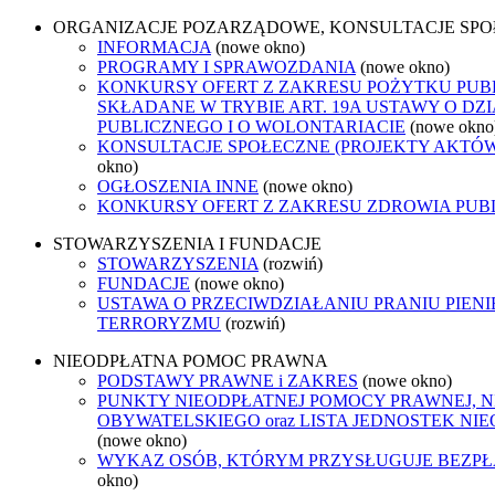
ORGANIZACJE POZARZĄDOWE, KONSULTACJE SP
INFORMACJA
(nowe okno)
PROGRAMY I SPRAWOZDANIA
(nowe okno)
KONKURSY OFERT Z ZAKRESU POŻYTKU PUB
SKŁADANE W TRYBIE ART. 19A USTAWY O D
PUBLICZNEGO I O WOLONTARIACIE
(nowe okno
KONSULTACJE SPOŁECZNE (PROJEKTY AKTÓ
okno)
OGŁOSZENIA INNE
(nowe okno)
KONKURSY OFERT Z ZAKRESU ZDROWIA PUB
STOWARZYSZENIA I FUNDACJE
STOWARZYSZENIA
(rozwiń)
FUNDACJE
(nowe okno)
USTAWA O PRZECIWDZIAŁANIU PRANIU PIENI
TERRORYZMU
(rozwiń)
NIEODPŁATNA POMOC PRAWNA
PODSTAWY PRAWNE i ZAKRES
(nowe okno)
PUNKTY NIEODPŁATNEJ POMOCY PRAWNEJ, 
OBYWATELSKIEGO oraz LISTA JEDNOSTEK N
(nowe okno)
WYKAZ OSÓB, KTÓRYM PRZYSŁUGUJE BEZP
okno)