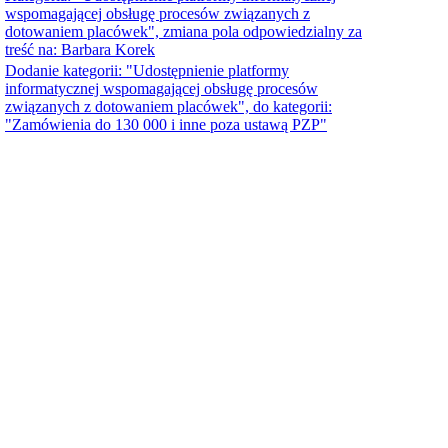
wspomagającej obsługę procesów związanych z
dotowaniem placówek", zmiana pola odpowiedzialny za
treść na: Barbara Korek
Dodanie kategorii: "Udostępnienie platformy
informatycznej wspomagającej obsługę procesów
związanych z dotowaniem placówek", do kategorii:
"Zamówienia do 130 000 i inne poza ustawą PZP"