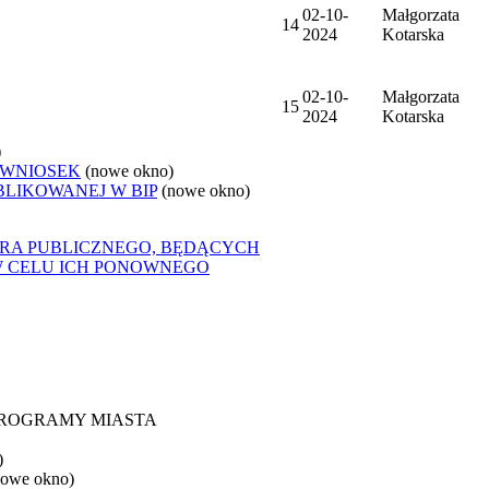
02-10-
Małgorzata
14
2024
Kotarska
02-10-
Małgorzata
15
2024
Kotarska
)
 WNIOSEK
(nowe okno)
BLIKOWANEJ W BIP
(nowe okno)
ORA PUBLICZNEGO, BĘDĄCYCH
W CELU ICH PONOWNEGO
 PROGRAMY MIASTA
)
nowe okno)