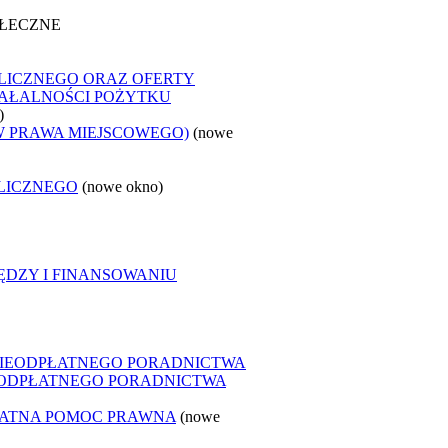
OŁECZNE
LICZNEGO ORAZ OFERTY
ZIAŁALNOŚCI POŻYTKU
)
W PRAWA MIEJSCOWEGO)
(nowe
LICZNEGO
(nowe okno)
ĘDZY I FINANSOWANIU
NIEODPŁATNEGO PORADNICTWA
IEODPŁATNEGO PORADNICTWA
ŁATNA POMOC PRAWNA
(nowe