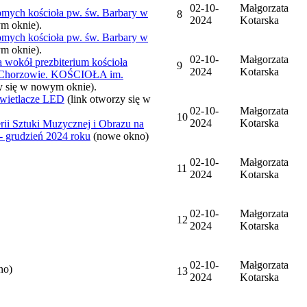
02-10-
Małgorzata
omych kościoła pw. św. Barbary w
8
2024
Kotarska
ym oknie).
omych kościoła pw. św. Barbary w
ym oknie).
02-10-
Małgorzata
wokół prezbiterium kościoła
9
2024
Kotarska
 w Chorzowie. KOŚCIOŁA im.
y się w nowym oknie).
yświetlacze LED
(link otworzy się w
02-10-
Małgorzata
10
2024
Kotarska
Sztuki Muzycznej i Obrazu na
 grudzień 2024 roku
(nowe okno)
02-10-
Małgorzata
11
2024
Kotarska
02-10-
Małgorzata
12
2024
Kotarska
02-10-
Małgorzata
no)
13
2024
Kotarska