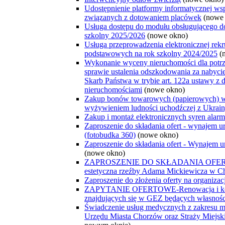
Udostępnienie platformy informatycznej w
związanych z dotowaniem placówek
(nowe
Usługa dostępu do modułu obsługującego d
szkolny 2025/2026
(nowe okno)
Usługa przeprowadzenia elektronicznej rekru
podstawowych na rok szkolny 2024/2025
(
Wykonanie wyceny nieruchomości dla potrz
sprawie ustalenia odszkodowania za nabyci
Skarb Państwa w trybie art. 122a ustawy z 
nieruchomościami
(nowe okno)
Zakup bonów towarowych (papierowych) w
wyżywieniem ludności uchodźczej z Ukrai
Zakup i montaż elektronicznych syren ala
Zaproszenie do składania ofert - wynajem 
(fotobudka 360)
(nowe okno)
Zaproszenie do składania ofert - Wynajem
(nowe okno)
ZAPROSZENIE DO SKŁADANIA OFERT-peł
estetyczna rzeźby Adama Mickiewicza w C
Zaproszenie do złożenia oferty na organizac
ZAPYTANIE OFERTOWE-Renowacja i kons
znajdujących się w GEZ będących własno
Świadczenie usług medycznych z zakresu 
Urzędu Miasta Chorzów oraz Straży Miejsk