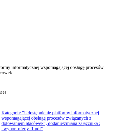
tformy informatycznej wspomagającej obsługę procesów
acówek
-2024
Kategoria: "Udostępnienie platformy informatycznej
wspomagającej obsługę procesów związanych z
dotowaniem placówek", dodanie/zmiana załącznika :
"wybor_oferty_1.pdf"