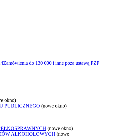
24
Zamówienia do 130 000 i inne poza ustawą PZP
e okno)
U PUBLICZNEGO
(nowe okno)
EPEŁNOSPRAWNYCH
(nowe okno)
LEMÓW ALKOHOLOWYCH
(nowe