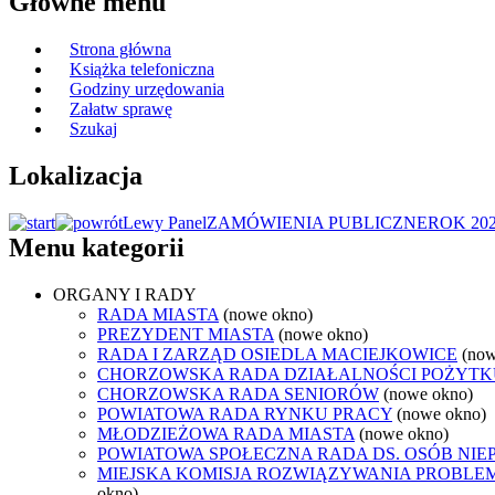
Główne menu
Strona główna
Książka telefoniczna
Godziny urzędowania
Załatw sprawę
Szukaj
Lokalizacja
Lewy Panel
ZAMÓWIENIA PUBLICZNE
ROK 20
Menu kategorii
ORGANY I RADY
RADA MIASTA
(nowe okno)
PREZYDENT MIASTA
(nowe okno)
RADA I ZARZĄD OSIEDLA MACIEJKOWICE
(now
CHORZOWSKA RADA DZIAŁALNOŚCI POŻYTK
CHORZOWSKA RADA SENIORÓW
(nowe okno)
POWIATOWA RADA RYNKU PRACY
(nowe okno)
MŁODZIEŻOWA RADA MIASTA
(nowe okno)
POWIATOWA SPOŁECZNA RADA DS. OSÓB NI
MIEJSKA KOMISJA ROZWIĄZYWANIA PROB
okno)