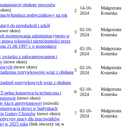
spomagającej obsługę procesów
14-10-
Małgorzata
 okno)
2
2024
Kotarska
otacje/fundusz podręcznikowy na rok
tacji do przedszkoli i szkół
02-10-
Małgorzata
nowe okno)
3
2024
Kotarska
eb postępowania administracyjnego w
e prawa własności nieruchomości przez
dnia 21.08.1997 r. o gospodarce
02-10-
Małgorzata
4
2024
Kotarska
 związku z zakwaterowaniem i
ny
(nowe okno)
rmowych
(nowe okno)
02-10-
Małgorzata
5
urządzenia rozrywkowego wraz z obsługą
2024
Kotarska
 urządzeń rozrywkowych wraz z obsługą
02-10-
Małgorzata
6
na konserwacja techniczna i
2024
Kotarska
horzowie
(nowe okno)
ję Akcji antytytoniowej
(rozwiń)
erwacja drzwi w budynkach
02-10-
Małgorzata
7
ścią Gminy Chorzów
(nowe okno)
2024
Kotarska
medycyny pracy dla pracowników
iej w 2025 roku
(link otworzy się w