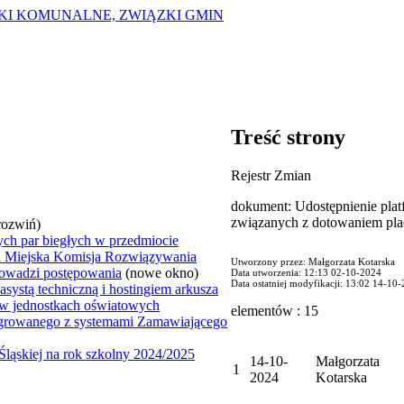
ZKI KOMUNALNE, ZWIĄZKI GMIN
Treść strony
Rejestr Zmian
dokument: Udostępnienie pla
związanych z dotowaniem pl
rozwiń)
h par biegłych w przedmiocie
ych Miejska Komisja Rozwiązywania
Utworzony przez: Małgorzata Kotarska
owadzi postępowania
(nowe okno)
Data utworzenia: 12:13 02-10-2024
Data ostatniej modyfikacji: 13:02 14-10
systą techniczną i hostingiem arkusza
 w jednostkach oświatowych
elementów : 15
egrowanego z systemami Zamawiającego
ląskiej na rok szkolny 2024/2025
14-10-
Małgorzata
1
2024
Kotarska