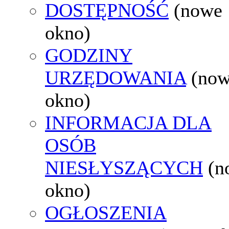
DOSTĘPNOŚĆ
(nowe
okno)
GODZINY
URZĘDOWANIA
(no
okno)
INFORMACJA DLA
OSÓB
NIESŁYSZĄCYCH
(n
okno)
OGŁOSZENIA