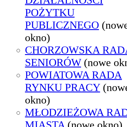
POŻYTKU
PUBLICZNEGO
(now
okno)
CHORZOWSKA RAD
SENIORÓW
(nowe ok
POWIATOWA RADA
RYNKU PRACY
(now
okno)
MŁODZIEŻOWA RA
MIASTA
(nowe okno)