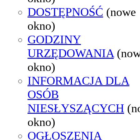
DOSTĘPNOŚĆ
(nowe
okno)
GODZINY
URZĘDOWANIA
(no
okno)
INFORMACJA DLA
OSÓB
NIESŁYSZĄCYCH
(n
okno)
OGŁOSZENIA