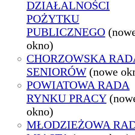
DZIAŁALNOŚCI
POŻYTKU
PUBLICZNEGO
(now
okno)
CHORZOWSKA RAD
SENIORÓW
(nowe ok
POWIATOWA RADA
RYNKU PRACY
(now
okno)
MŁODZIEŻOWA RA