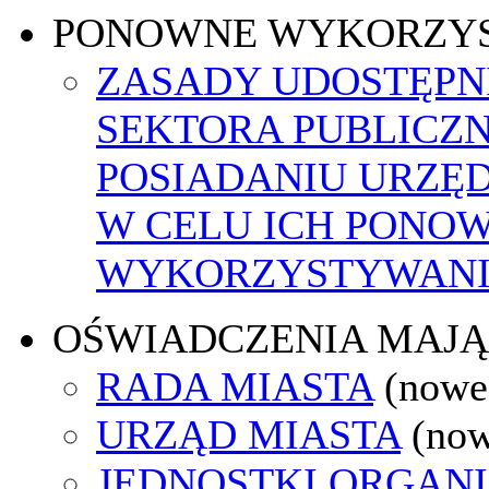
PONOWNE WYKORZY
ZASADY UDOSTĘPN
SEKTORA PUBLICZ
POSIADANIU URZĘ
W CELU ICH PONO
WYKORZYSTYWAN
OŚWIADCZENIA MAJ
RADA MIASTA
(nowe
URZĄD MIASTA
(now
JEDNOSTKI ORGAN