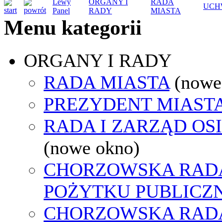
Lewy
ORGANY I
RADA
UCH
Panel
RADY
MIASTA
Menu kategorii
ORGANY I RADY
RADA MIASTA
(nowe
PREZYDENT MIAST
RADA I ZARZĄD OS
(nowe okno)
CHORZOWSKA RADA
POŻYTKU PUBLICZ
CHORZOWSKA RAD