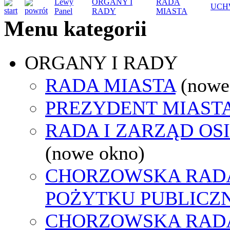
Lewy
ORGANY I
RADA
UCH
Panel
RADY
MIASTA
Menu kategorii
ORGANY I RADY
RADA MIASTA
(nowe
PREZYDENT MIAST
RADA I ZARZĄD OS
(nowe okno)
CHORZOWSKA RADA
POŻYTKU PUBLICZ
CHORZOWSKA RAD