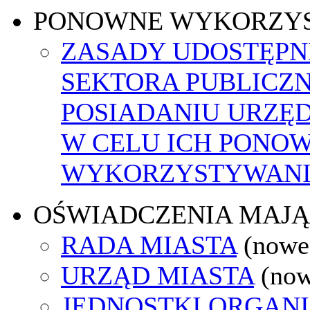
PONOWNE WYKORZY
ZASADY UDOSTĘPN
SEKTORA PUBLICZ
POSIADANIU URZĘ
W CELU ICH PONO
WYKORZYSTYWAN
OŚWIADCZENIA MAJ
RADA MIASTA
(nowe
URZĄD MIASTA
(now
JEDNOSTKI ORGAN