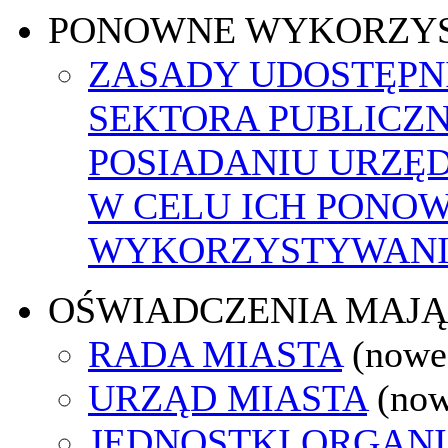
PONOWNE WYKORZY
ZASADY UDOSTĘPN
SEKTORA PUBLICZ
POSIADANIU URZĘ
W CELU ICH PONO
WYKORZYSTYWAN
OŚWIADCZENIA MAJ
RADA MIASTA
(nowe
URZĄD MIASTA
(now
JEDNOSTKI ORGAN