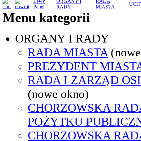
Lewy
ORGANY I
RADA
UCH
Panel
RADY
MIASTA
Menu kategorii
ORGANY I RADY
RADA MIASTA
(nowe
PREZYDENT MIAST
RADA I ZARZĄD OS
(nowe okno)
CHORZOWSKA RADA
POŻYTKU PUBLICZ
CHORZOWSKA RAD