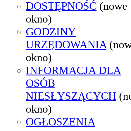
DOSTĘPNOŚĆ
(nowe
okno)
GODZINY
URZĘDOWANIA
(no
okno)
INFORMACJA DLA
OSÓB
NIESŁYSZĄCYCH
(n
okno)
OGŁOSZENIA