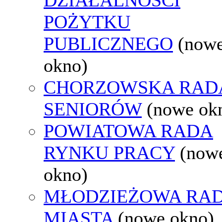
POŻYTKU
PUBLICZNEGO
(now
okno)
CHORZOWSKA RAD
SENIORÓW
(nowe ok
POWIATOWA RADA
RYNKU PRACY
(now
okno)
MŁODZIEŻOWA RA
MIASTA
(nowe okno)