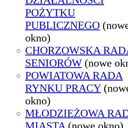
POŻYTKU
PUBLICZNEGO
(now
okno)
CHORZOWSKA RAD
SENIORÓW
(nowe ok
POWIATOWA RADA
RYNKU PRACY
(now
okno)
MŁODZIEŻOWA RA
MIASTA
(nowe okno)