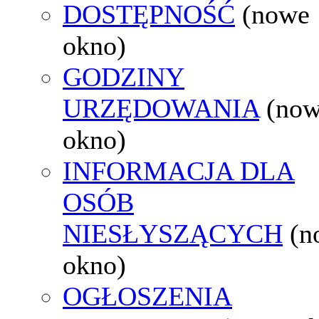
DOSTĘPNOŚĆ
(nowe
okno)
GODZINY
URZĘDOWANIA
(no
okno)
INFORMACJA DLA
OSÓB
NIESŁYSZĄCYCH
(n
okno)
OGŁOSZENIA