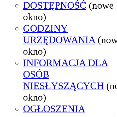
DOSTĘPNOŚĆ
(nowe
okno)
GODZINY
URZĘDOWANIA
(no
okno)
INFORMACJA DLA
OSÓB
NIESŁYSZĄCYCH
(n
okno)
OGŁOSZENIA