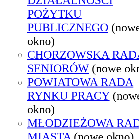
POŻYTKU
PUBLICZNEGO
(now
okno)
CHORZOWSKA RAD
SENIORÓW
(nowe ok
POWIATOWA RADA
RYNKU PRACY
(now
okno)
MŁODZIEŻOWA RA
MIASTA
(nowe okno)