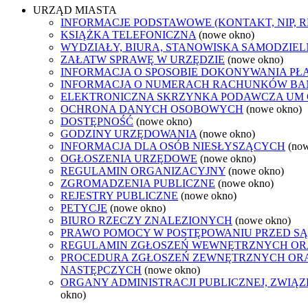
URZĄD MIASTA
INFORMACJE PODSTAWOWE (KONTAKT, NIP, 
KSIĄŻKA TELEFONICZNA
(nowe okno)
WYDZIAŁY, BIURA, STANOWISKA SAMODZIEL
ZAŁATW SPRAWĘ W URZĘDZIE
(nowe okno)
INFORMACJA O SPOSOBIE DOKONYWANIA PŁ
INFORMACJA O NUMERACH RACHUNKÓW B
ELEKTRONICZNA SKRZYNKA PODAWCZA UM
OCHRONA DANYCH OSOBOWYCH
(nowe okno)
DOSTĘPNOŚĆ
(nowe okno)
GODZINY URZĘDOWANIA
(nowe okno)
INFORMACJA DLA OSÓB NIESŁYSZĄCYCH
(no
OGŁOSZENIA URZĘDOWE
(nowe okno)
REGULAMIN ORGANIZACYJNY
(nowe okno)
ZGROMADZENIA PUBLICZNE
(nowe okno)
REJESTRY PUBLICZNE
(nowe okno)
PETYCJE
(nowe okno)
BIURO RZECZY ZNALEZIONYCH
(nowe okno)
PRAWO POMOCY W POSTĘPOWANIU PRZED SĄ
REGULAMIN ZGŁOSZEŃ WEWNĘTRZNYCH OR
PROCEDURA ZGŁOSZEŃ ZEWNĘTRZNYCH ORA
NASTĘPCZYCH
(nowe okno)
ORGANY ADMINISTRACJI PUBLICZNEJ, ZWIĄ
okno)