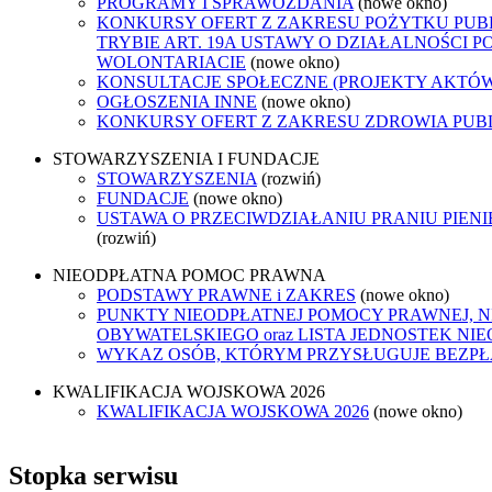
PROGRAMY I SPRAWOZDANIA
(nowe okno)
KONKURSY OFERT Z ZAKRESU POŻYTKU PUB
TRYBIE ART. 19A USTAWY O DZIAŁALNOŚCI P
WOLONTARIACIE
(nowe okno)
KONSULTACJE SPOŁECZNE (PROJEKTY AKTÓ
OGŁOSZENIA INNE
(nowe okno)
KONKURSY OFERT Z ZAKRESU ZDROWIA PUB
STOWARZYSZENIA I FUNDACJE
STOWARZYSZENIA
(rozwiń)
FUNDACJE
(nowe okno)
USTAWA O PRZECIWDZIAŁANIU PRANIU PIEN
(rozwiń)
NIEODPŁATNA POMOC PRAWNA
PODSTAWY PRAWNE i ZAKRES
(nowe okno)
PUNKTY NIEODPŁATNEJ POMOCY PRAWNEJ, 
OBYWATELSKIEGO oraz LISTA JEDNOSTEK N
WYKAZ OSÓB, KTÓRYM PRZYSŁUGUJE BEZP
KWALIFIKACJA WOJSKOWA 2026
KWALIFIKACJA WOJSKOWA 2026
(nowe okno)
Stopka serwisu