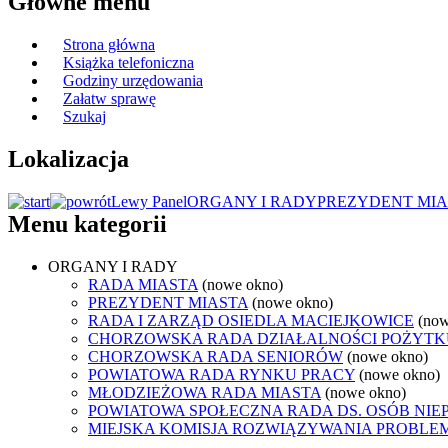
Główne menu
Strona główna
Książka telefoniczna
Godziny urzędowania
Załatw sprawę
Szukaj
Lokalizacja
Lewy Panel
ORGANY I RADY
PREZYDENT MIA
Menu kategorii
ORGANY I RADY
RADA MIASTA
(nowe okno)
PREZYDENT MIASTA
(nowe okno)
RADA I ZARZĄD OSIEDLA MACIEJKOWICE
(now
CHORZOWSKA RADA DZIAŁALNOŚCI POŻYTK
CHORZOWSKA RADA SENIORÓW
(nowe okno)
POWIATOWA RADA RYNKU PRACY
(nowe okno)
MŁODZIEŻOWA RADA MIASTA
(nowe okno)
POWIATOWA SPOŁECZNA RADA DS. OSÓB NI
MIEJSKA KOMISJA ROZWIĄZYWANIA PROB