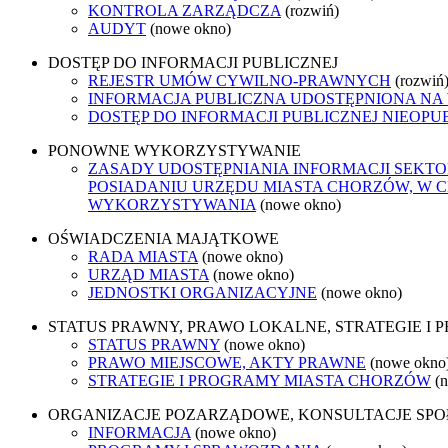
KONTROLA ZARZĄDCZA
(rozwiń)
AUDYT
(nowe okno)
DOSTĘP DO INFORMACJI PUBLICZNEJ
REJESTR UMÓW CYWILNO-PRAWNYCH
(rozwiń
INFORMACJA PUBLICZNA UDOSTĘPNIONA NA
DOSTĘP DO INFORMACJI PUBLICZNEJ NIEOPU
PONOWNE WYKORZYSTYWANIE
ZASADY UDOSTĘPNIANIA INFORMACJI SEKT
POSIADANIU URZĘDU MIASTA CHORZÓW, W 
WYKORZYSTYWANIA
(nowe okno)
OŚWIADCZENIA MAJĄTKOWE
RADA MIASTA
(nowe okno)
URZĄD MIASTA
(nowe okno)
JEDNOSTKI ORGANIZACYJNE
(nowe okno)
STATUS PRAWNY, PRAWO LOKALNE, STRATEGIE I
STATUS PRAWNY
(nowe okno)
PRAWO MIEJSCOWE, AKTY PRAWNE
(nowe okno
STRATEGIE I PROGRAMY MIASTA CHORZÓW
(
ORGANIZACJE POZARZĄDOWE, KONSULTACJE SP
INFORMACJA
(nowe okno)