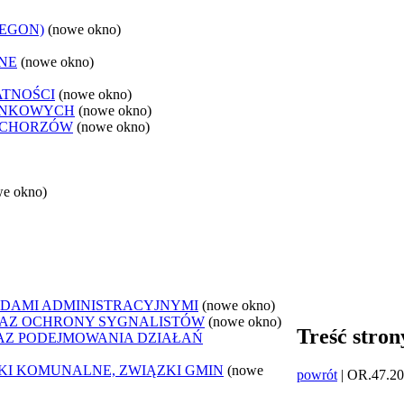
REGON)
(nowe okno)
NE
(nowe okno)
ATNOŚCI
(nowe okno)
ANKOWYCH
(nowe okno)
 CHORZÓW
(nowe okno)
we okno)
DAMI ADMINISTRACYJNYMI
(nowe okno)
AZ OCHRONY SYGNALISTÓW
(nowe okno)
Treść stron
Z PODEJMOWANIA DZIAŁAŃ
ZKI KOMUNALNE, ZWIĄZKI GMIN
(nowe
powrót
| OR.47.2