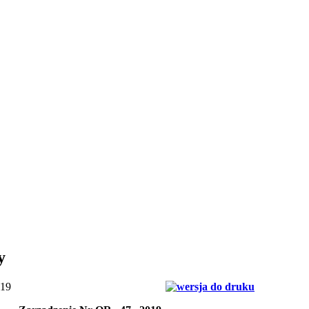
y
019