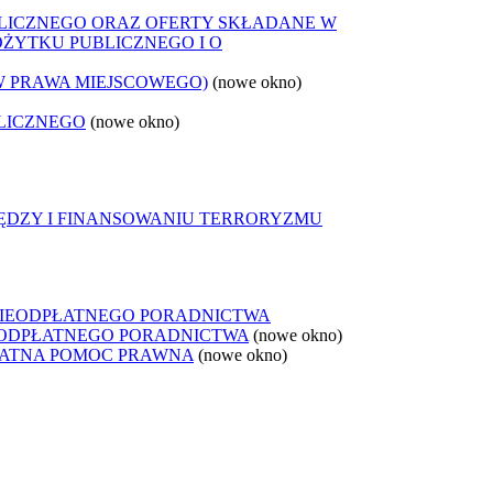
LICZNEGO ORAZ OFERTY SKŁADANE W
OŻYTKU PUBLICZNEGO I O
W PRAWA MIEJSCOWEGO)
(nowe okno)
LICZNEGO
(nowe okno)
IĘDZY I FINANSOWANIU TERRORYZMU
NIEODPŁATNEGO PORADNICTWA
IEODPŁATNEGO PORADNICTWA
(nowe okno)
ŁATNA POMOC PRAWNA
(nowe okno)