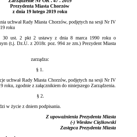
Zarządzenie Nr OR . 47 . 2019
Prezydenta Miasta Chorzów
z dnia 19 lutego 2019 roku
ia uchwał Rady Miasta Chorzów, podjętych na sesji Nr IV
019 roku
. 30 ust. 2 pkt 2 ustawy z dnia 8 marca 1990 roku o
ym (t.j. Dz.U. z 2018r. poz. 994 ze zm.) Prezydent Miasta
zarządza:
§ 1.
je uchwał Rady Miasta Chorzów, podjętych na sesji Nr IV
19 roku, zgodnie z załącznikiem do niniejszego Zarządzenia.
§ 2.
zi w życie z dniem podpisania.
Z upoważnienia Prezydenta Miasta
(-) Wiesław Ciężkowski
Zastępca Prezydenta Miasta