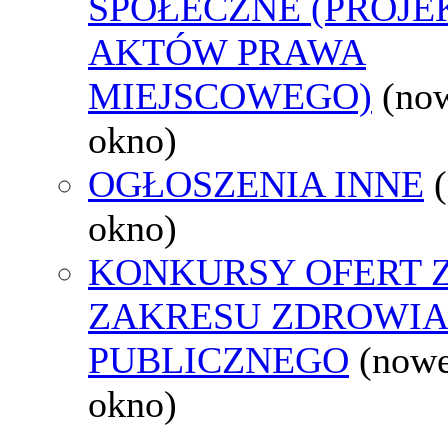
SPOŁECZNE (PROJE
AKTÓW PRAWA
MIEJSCOWEGO)
(no
okno)
OGŁOSZENIA INNE
okno)
KONKURSY OFERT 
ZAKRESU ZDROWI
PUBLICZNEGO
(now
okno)