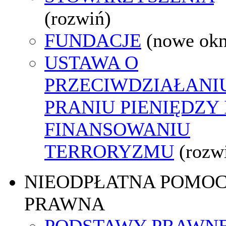
(rozwiń)
FUNDACJE
(nowe ok
USTAWA O
PRZECIWDZIAŁANI
PRANIU PIENIĘDZY 
FINANSOWANIU
TERRORYZMU
(rozw
NIEODPŁATNA POMO
PRAWNA
PODSTAWY PRAWNE