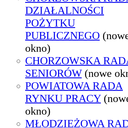
DZIAŁALNOŚCI
POŻYTKU
PUBLICZNEGO
(now
okno)
CHORZOWSKA RAD
SENIORÓW
(nowe ok
POWIATOWA RADA
RYNKU PRACY
(now
okno)
MŁODZIEŻOWA RA