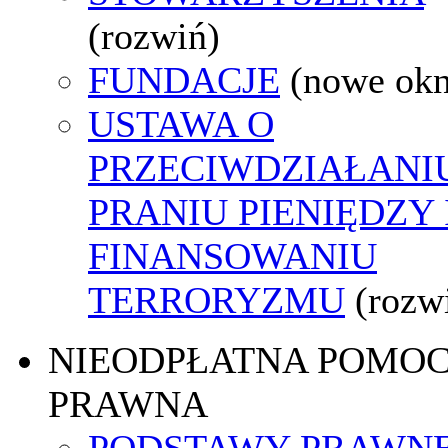
(rozwiń)
FUNDACJE
(nowe ok
USTAWA O
PRZECIWDZIAŁANI
PRANIU PIENIĘDZY 
FINANSOWANIU
TERRORYZMU
(rozw
NIEODPŁATNA POMO
PRAWNA
PODSTAWY PRAWNE