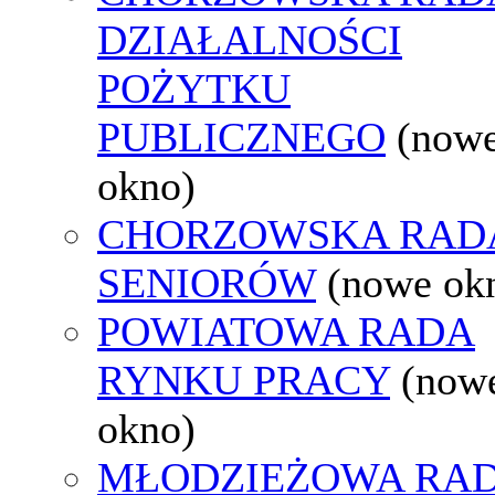
DZIAŁALNOŚCI
POŻYTKU
PUBLICZNEGO
(now
okno)
CHORZOWSKA RAD
SENIORÓW
(nowe ok
POWIATOWA RADA
RYNKU PRACY
(now
okno)
MŁODZIEŻOWA RA